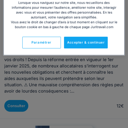
Lorsque vous naviguez sur notre site, nous recueillons des
informations pour mesurer l’audience, améliorer notre site, interagir
Droit de la protection sociale
avec vous et vous présenter des offres personnalisées. En les
Comment toucher le RSA et les autres
autorisant, votre navigation sera simplifiée.
Vous avez le droit de changer d’avis à tout moment en cliquant sur le
allocations en 2026 ?
bouton cookie en bas à gauche de chaque page Juritravail.com
Rédigé par Martial Moukagni-Nziengui, mis à jour le 27/05/2026
Paramétrer
Accepter & continuer
Montants, conditions, réformes : ne passez pas à côté de
vos droits ! Depuis la réforme entrée en vigueur le 1er
janvier 2025, de nombreux allocataires s’interrogent sur
les nouvelles obligations et cherchent à connaître les
aides auxquelles ils peuvent prétendre selon leur
situation. ⚠ Une mauvaise compréhension des règles peut
avoir de lourdes conséquences :...
12€
Consulter