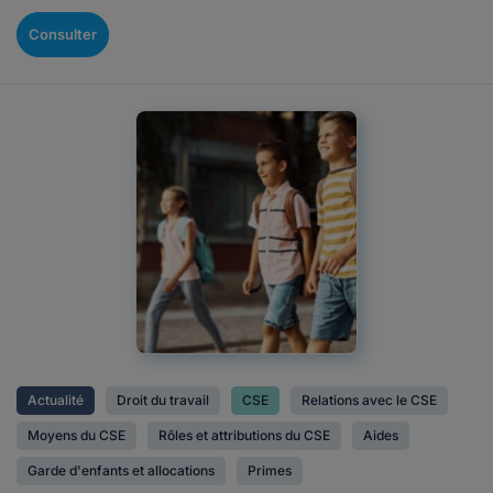
Consulter
Actualité
Droit du travail
CSE
Relations avec le CSE
Moyens du CSE
Rôles et attributions du CSE
Aides
Garde d'enfants et allocations
Primes