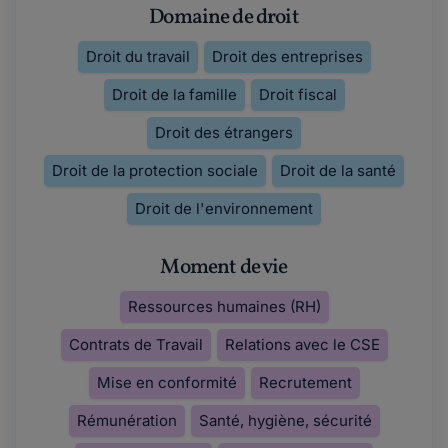
Domaine de droit
Droit du travail
Droit des entreprises
Droit de la famille
Droit fiscal
Droit des étrangers
Droit de la protection sociale
Droit de la santé
Droit de l'environnement
Moment de vie
Ressources humaines (RH)
Contrats de Travail
Relations avec le CSE
Mise en conformité
Recrutement
Rémunération
Santé, hygiène, sécurité