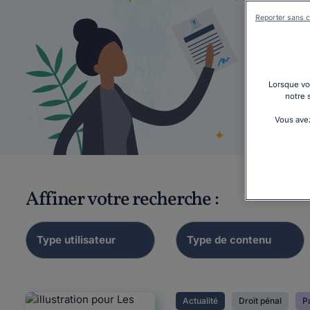
Reporter sans c
Lorsque vou
notre 
Vous avez
Affiner votre recherche :
Actualité
Droit pénal
Pa