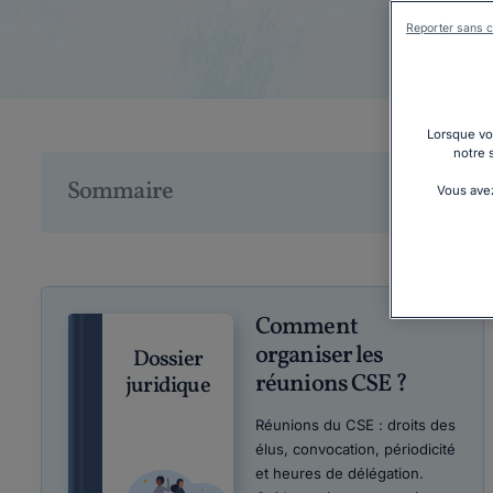
Reporter sans c
Lorsque vou
notre 
Sommaire
Vous avez
Comment
organiser les
Dossier
réunions CSE ?
juridique
Réunions du CSE : droits des
élus, convocation, périodicité
et heures de délégation.