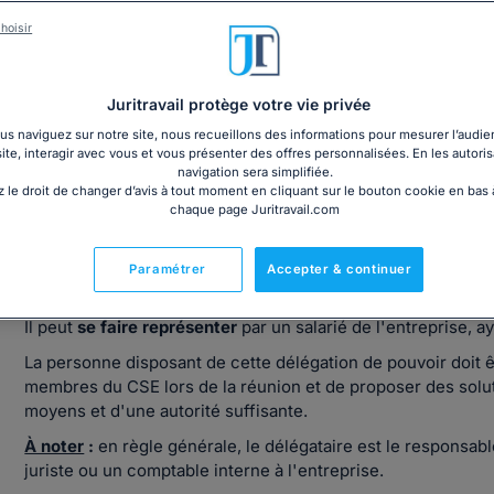
Organisation des réunions CSE
hoisir
Juritravail protège votre vie privée
s naviguez sur notre site, nous recueillons des informations pour mesurer l’audie
site, interagir avec vous et vous présenter des offres personnalisées. En les autoris
navigation sera simplifiée.
Côté Direction de l'entreprise : qui peut 
 le droit de changer d’avis à tout moment en cliquant sur le bouton cookie en bas
chaque page Juritravail.com
1. Président du CSE : l'employeur ou son représen
Paramétrer
Accepter & continuer
Le chef d'entreprise préside le
comité social et économiq
Il peut
se faire représenter
par un salarié de l'entreprise, a
La personne disposant de cette délégation de pouvoir doit
membres du CSE lors de la réunion et de proposer des soluti
moyens et d'une autorité suffisante.
À noter
:
en règle générale, le délégataire est le responsab
juriste ou un comptable interne à l'entreprise.