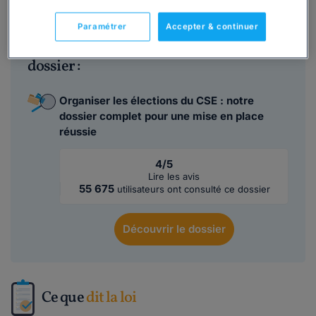
Paramétrer
Accepter & continuer
Ce
modèle de lettre
est inclus dans le
dossier :
Organiser les élections du CSE : notre
dossier complet pour une mise en place
réussie
4/5
Lire les avis
55 675
utilisateurs ont consulté ce dossier
Découvrir
le dossier
Ce que
dit la loi