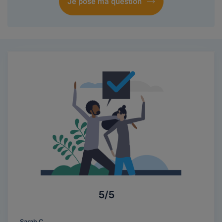
Je pose ma question
5/5
Sarah C.