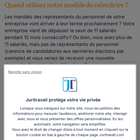
Quand utiliser notre modèle de calendrier ?
Les mandats des représentants du personnel de votre
entreprise vont arriver à leur terme prochainement ? Votre
entreprise vient de dépasser le seuil de 11 salariés
pendant 12 mois consécutifs ? Ou bien, vous avez plus de
11 salariés, mais pas de représentants du personnel
(carence de candidatures aux dernières élections par
exemple) et vous venez de recevoir une nouvelle
demande d’organisation d’élections ?
Reporter sans choisir
Dans tous ces cas, vous devez
procéder à la tenue
d’élections professionnelles pour mettre en place le
Comité social et économique (CSE)
. Pour cela, de
nombreuses étapes sont à effectuer dans des délais
Juritravail protège votre vie privée
spécifiques.
Lorsque vous naviguez sur notre site, nous recueillons des
Découvrez notre calendrier pour respecter
informations pour mesurer l’audience, améliorer notre site, interagir
scrupuleusement les délais.
avec vous et vous présenter des offres personnalisées. En les
autorisant, votre navigation sera simplifiée.
Vous avez le droit de changer d’avis à tout moment en cliquant sur le
bouton cookie en bas à gauche de chaque page Juritravail.com
Lire la suite