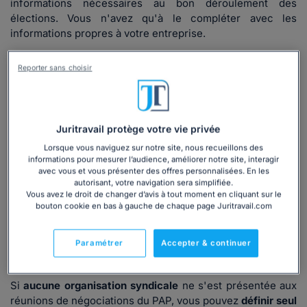
informations nécessaires au bon déroulement des
élections. Vous n'avez qu'à le compléter avec les
informations propres à votre entreprise.
Quand utiliser notre modèle juridique ?
Reporter sans choisir
Dès lors que votre entreprise atteint un effectif d'au
moins
11 salariés sur une période de 12 mois consécutifs
(Article L2311-2 du Code du travail)
, vous devez
Juritravail protège votre vie privée
obligatoirement tenter de
mettre en place un comité
Lorsque vous naviguez sur notre site, nous recueillons des
social et économique (CSE)
en organisant l'élection de
informations pour mesurer l’audience, améliorer notre site, interagir
ses membres.
avec vous et vous présenter des offres personnalisées. En les
autorisant, votre navigation sera simplifiée.
Parmi les premières étapes du processus électoral, après
Vous avez le droit de changer d’avis à tout moment en cliquant sur le
avoir informé les salariés de l'organisation des élections,
bouton cookie en bas à gauche de chaque page Juritravail.com
le Code du travail vous impose d'ouvrir une négociation
avec les organisations syndicales pour établir un
Paramétrer
Accepter & continuer
protocole d'accord préélectoral (PAP)
définissant les
modalités de candidature et de vote.
Si
aucune organisation syndicale
ne s'est présentée aux
réunions de négociations du PAP, vous pouvez
définir seul