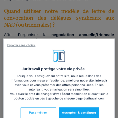
Quand utiliser notre modèle de lettre de
convocation des délégués syndicaux aux
NAO (ou triennales) ?
Afin d'organiser la
négociation annuelle/triennale
obligatoire (NAO)
dans votre entreprise, vous vous devez
Reporter sans choisir
de
convoquer les délégués syndicaux à la première
réunion
. Pour ce faire, nous vous proposons un modèle de
lettre prêt à l'emploi. Vous n'avez qu'à le compléter avec
vos propres informations, puis l'envoyer aux organisations
Juritravail protège votre vie privée
syndicales.
Lorsque vous naviguez sur notre site, nous recueillons des
informations pour mesurer l’audience, améliorer notre site, interagir
Lire la suite
avec vous et vous présenter des offres personnalisées. En les
autorisant, votre navigation sera simplifiée.
Vous avez le droit de changer d’avis à tout moment en cliquant sur le
bouton cookie en bas à gauche de chaque page Juritravail.com
Ce
modèle de lettre
est inclus dans le
dossier :
Paramétrer
Accepter & continuer