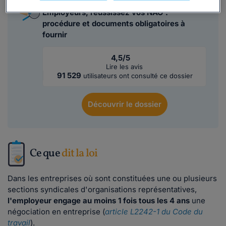
Employeurs, réussissez vos NAO :
procédure et documents obligatoires à
fournir
4,5/5
Lire les avis
91 529
utilisateurs ont consulté ce dossier
Découvrir
le dossier
Ce que
dit la loi
Dans les entreprises où sont constituées une ou plusieurs
sections syndicales d'organisations représentatives,
l'employeur engage au moins 1 fois tous les 4 ans
une
négociation en entreprise (
article L2242-1 du Code du
travail
).