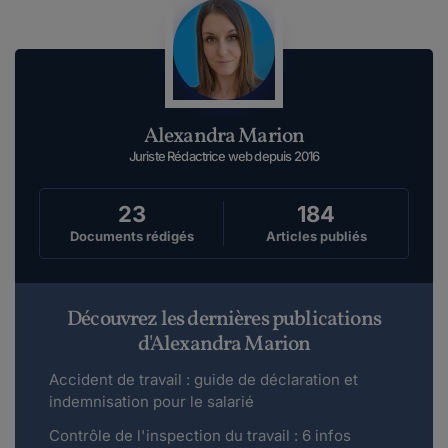
question sur nos forums juridiques et de créer
en...
Lire plus
Alexandra Marion
Doumi9.
le 04-03-2020
Juriste Rédactrice web depuis 2016
Bonjour Ai-je le droit d'appeler mon
responsable de chez moi pour lui demander
23
184
de ...
Documents rédigés
Articles publiés
Lire plus
Découvrez les dernières publications
Maddyhp.
le 23-05-2019
d'Alexandra Marion
Bonjour, Merci de l'intérêt que vous portez à
Accident de travail : guide de déclaration et
notre site. Juritravail met à votre d...
indemnisation pour le salarié
Lire plus
Contrôle de l'inspection du travail : 6 infos