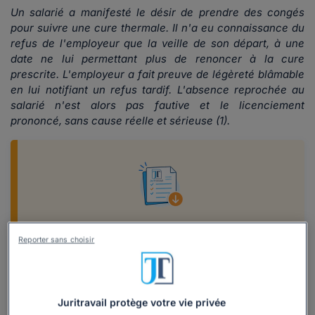
Un salarié a manifesté le désir de prendre des congés
pour suivre une cure thermale. Il n'a eu connaissance du
refus de l'employeur que la veille de son départ, à une
date ne lui permettant plus de renoncer à la cure
prescrite. L'employeur a fait preuve de légèreté blâmable
en lui notifiant un refus tardif. L'absence reprochée au
salarié n'est alors pas fautive et le licenciement
prononcé, sans cause réelle et sérieuse (1).
Les droits du salarié en matière de
Reporter sans choisir
congés payés
Salariés, vous souhaitez obtenir davantage
d'informations sur vos droits en matière de
congés payés (nombre de jours de congés,
Juritravail protège votre vie privée