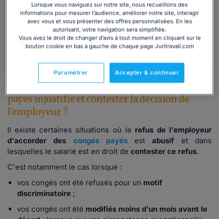
jours de congés supplémentaires pour
Lorsque vous naviguez sur notre site, nous recueillons des
fractionnement, report, etc) ? Notre dossier
informations pour mesurer l’audience, améliorer notre site, interagir
avec vous et vous présenter des offres personnalisées. En les
complet vous informe.
autorisant, votre navigation sera simplifiée.
Vous avez le droit de changer d’avis à tout moment en cliquant sur le
Télécharger
bouton cookie en bas à gauche de chaque page Juritravail.com
Paramétrer
Accepter & continuer
Comment répondre à un refus de congés
payés injustifié et contester la décision de
l'employeur ?
Il existe certaines situations où le
refus de l'employeur
d'accorder des
congés payés
est
abusif
et dans
lesquelles le salarié est en droit de
contester ce refus
.
C'est notamment le cas lorsque :
vos congés ont été refusés pour un
motif
discriminatoire
;
vos congés ont été
modifiés moins d'un mois avant le