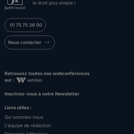
le droit plus simple !
sont des indemnités journalières, versées...
Lire plus
01 75 75 36 00
Lapin1000.
le 03-06-2016
Nous contacter
Bonjour,Je suis en congé maternité pour mon
3ème enfant.Je dépend de la convention col...
Lire plus
Retrouvez toutes nos webconférences
Minuille.
sur :
le 02-04-2015
Mati80, Tout est là, ainsi que les textes qui
Inscrivez-vous à notre Newsletter
président à la vulgari...
Lire plus
Liens utiles :
Qui sommes-nous
mati80.
L'équipe de rédaction
le 31-03-2015
Principes éditoriaux