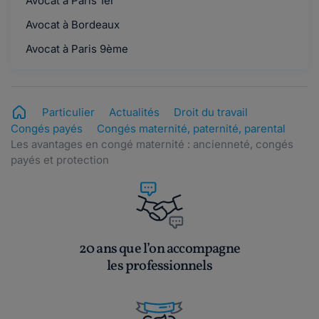
Avocat à Paris 1er
Avocat à Bordeaux
Mel Paris.
le 20-07-2016
Avocat à Paris 9ème
Bonjour, Je suis salariée dans l'hotelerie depuis
plus de 3 ans et suis régie par la co...
Lire plus
Particulier
Actualités
Droit du travail
Congés payés
Congés maternité, paternité, parental
Minuille.
Les avantages en congé maternité : ancienneté, congés
le 18-06-2016
payés et protection
PassifloreQu'entendez-vous par
"remboursement de votre salaire"?
Minuille.
20 ans que l’on accompagne
le 18-06-2016
les professionnels
Guepe34Vos indemnités sont calculées par la
CPAM le premier jour du début de votre cong...
Lire plus