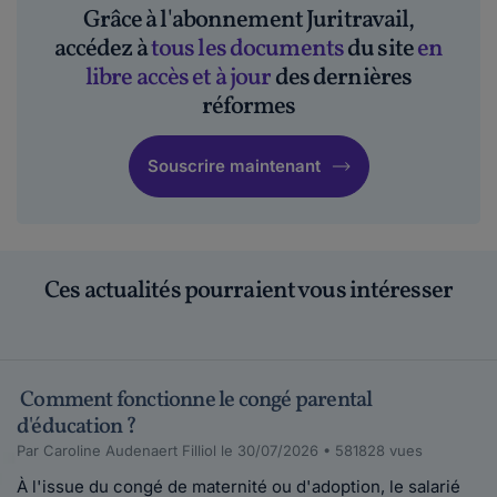
Bonjour, Avez-vous pensé à expliquer votre cas
Grâce à l'abonnement Juritravail,
sur nos forums juridiques//https://for...
accédez à
tous les documents
du site
en
Lire plus
libre accès et à jour
des dernières
réformes
Clouclou25.
le 20-09-2016
Souscrire maintenant
Bonjour,J'ai prevenu mon employeur que je
souhaite bénéficier du congé parental d'éduc...
Lire plus
Ces actualités pourraient vous intéresser
brontux.
le 08-09-2016
Bonjour, je suis actuellement en CDD dans la
fonction publique. Mon congé maternité doit...
Comment fonctionne le congé parental
Lire plus
d'éducation ?
Par Caroline Audenaert Filliol le 30/07/2026 • 581828 vues
Maddyhp.
À l'issue du congé de maternité ou d'adoption, le salarié
le 23-08-2016