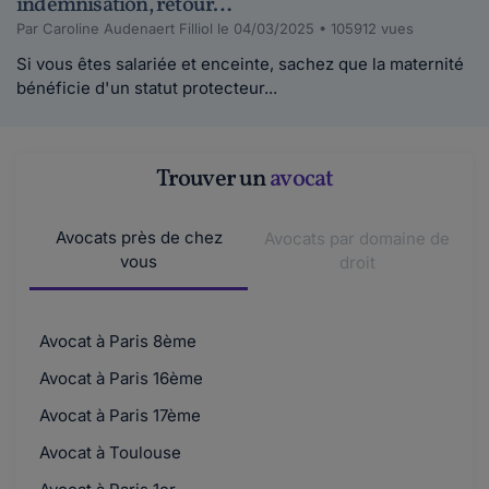
indemnisation, retour…
Minuille.
Par Caroline Audenaert Filliol le 04/03/2025 • 105912 vues
le 20-07-2016
Si vous êtes salariée et enceinte, sachez que la maternité
Au modérateur,Les questions sont récurrentes
bénéficie d'un statut protecteur...
et concernent des informations déjà déte...
Lire plus
Trouver un
avocat
Alainverce.
le 20-07-2016
Avocats près de chez
Avocats par domaine de
Pensez à poser vos questions sur le forum et
vous
droit
non ici.Sur le forum vous avez des modérate...
Lire plus
Avocat à Paris 8ème
Minuille.
Avocat à Paris 16ème
le 20-07-2016
Bonjour, Même réponse que pour l'intervenant
Avocat à Paris 17ème
précédent. Si votre convention collective...
Avocat à Toulouse
Lire plus