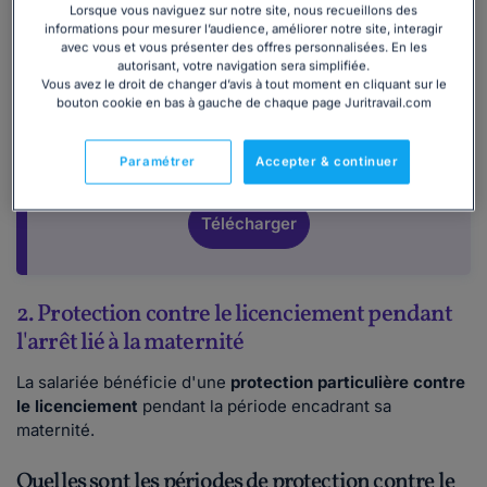
Lorsque vous naviguez sur notre site, nous recueillons des
informations pour mesurer l’audience, améliorer notre site, interagir
Obtenez le dossier sur les congés payés
avec vous et vous présenter des offres personnalisées. En les
autorisant, votre navigation sera simplifiée.
Salariées, vous souhaitez obtenir davantage
Vous avez le droit de changer d’avis à tout moment en cliquant sur le
d'informations sur vos droits relatifs aux
bouton cookie en bas à gauche de chaque page Juritravail.com
congés payés (nombre de jours, impact du
congé maternité, report, etc) ? Notre dossier
Paramétrer
Accepter & continuer
complet vous informe.
Télécharger
2. Protection contre le licenciement pendant
l'arrêt lié à la maternité
La salariée bénéficie d'une
protection particulière contre
le licenciement
pendant la période encadrant sa
maternité.
Quelles sont les périodes de protection contre le