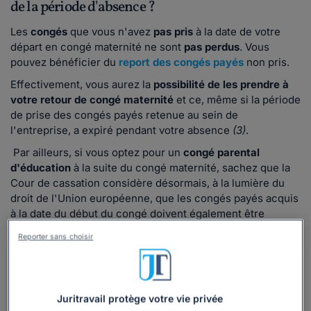
de la période d'absence ?
Les
congés
que vous n'avez
pas pris
à la date de votre
départ en congé maternité ne sont
pas perdus
. Vous
pouvez bénéficier du
report des congés payés
non pris.
Effectivement, vous aurez la
possibilité de les prendre à
votre retour de congé maternité
et ce, même si la période
de prise des congés payés retenue au sein de
l'entreprise, a expiré pendant votre absence
(3)
.
Par ailleurs, si vous optez pour un
congé parental
d'éducation
à la suite du congé maternité, sachez que la
Cour de cassation considère désormais, à la lumière du
droit de l'Union européenne, que les congés payés acquis
à la date du début du congé doivent également être
reportés après la date de reprise du travail
(4).
Reporter sans choisir
Juritravail protège votre vie privée