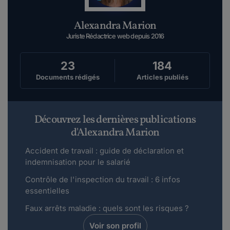
Miala.
Alexandra Marion
le 28-01-2018
Bonjour,Je souhaites savoir s'il est possible
Juriste Rédactrice web depuis 2016
d'interrompre son congé maternité pour pou...
Lire plus
23
184
Documents rédigés
Articles publiés
Camz.
le 28-01-2018
Bonjour,Dans ma convention collective
Découvrez les dernières publications
(commerce articles de sport et loisir) il est
d'Alexandra Marion
écrit...
Accident de travail : guide de déclaration et
Lire plus
indemnisation pour le salarié
Contrôle de l'inspection du travail : 6 infos
maxou92.
essentielles
le 03-04-2017
Bonjour, j'explique mon cas car je ne sais pas si j
Faux arrêts maladie : quels sont les risques ?
ai le droit ou non au conge maternite....
Voir son profil