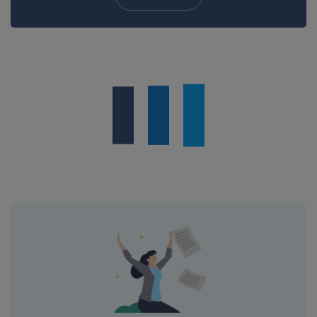
Lire plus
Minuille.
le 03-11-2016
Chaanom93 bonjour, Pour répondre à votre
question générale, ce n’est pas la f...
Lire plus
Chaanom93.
le 03-11-2016
Bonsoir, Je suis actuellement en congé
maternité jusqu'au 23 décembre prochain.
Comme,...
Lire plus
Maddyhp.
le 20-09-2016