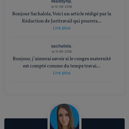
Maddyhp.
le 12-09-2018
Bonjour Sachalola, Voici un article rédigé par la
Rédaction de Juritravail qui pourrra...
Lire plus
sachalola.
le 11-09-2018
Bonjour, j’aimerai savoir si le conges maternité
est compté comme du temps travai...
Lire plus
Maddyhp.
le 29-01-2018
Bonjour, Merci de l'intérêt que vous portez à
notre site. Nous vous proposons 3 ser...
Lire plus