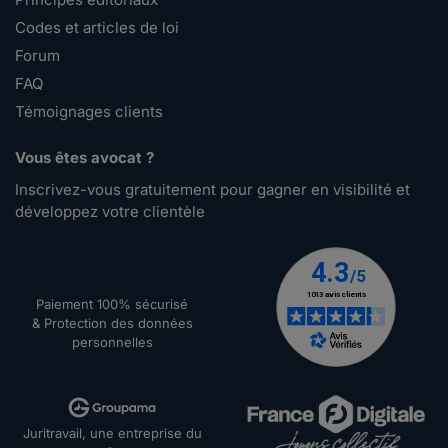
bonjour,de quelle manière est pris en compte le
Codes et articles de loi
congé de maternité po...
Forum
Lire plus
FAQ
Témoignages clients
Minuille.
le 21-01-2014
Vous êtes avocat ?
Tatou, Si votre base contractuelle est 151,67 h
Inscrivez-vous gratuitement pour gagner en visibilité et
mensuelles, les 4 heures structurelles (co...
développez votre clientèle
Lire plus
tatou71.
le 21-01-2014
Paiement 100% sécurisé
Bonjour,Je souhaiterai savoir sur quelle base se
& Protection des données
personnelles
fait le maintien de salaire car nous somm...
Lire plus
Juritravail, une entreprise du
Minuille.