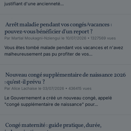
justifiant d'une ancienneté...
Bonjour, Nous vous proposons d'expliquer
votre cas sur nos forums juridiques
//https://for...
Arrêt maladie pendant vos congés/vacances :
Lire plus
pouvez-vous bénéficier d'un report ?
Par Martial Moukagni-Nziengui le 10/07/2026 • 1327569 vues
Minuille.
Vous êtes tombé malade pendant vos vacances et n'avez
le 11-08-2016
malheureusement pas pu profiter de vos...
Bonjour,Comme l'a signalé le modérateur deux
commentaires plus haut, merci de poser votr...
Lire plus
Nouveau congé supplémentaire de naissance 2026
: qu’est-il prévu ?
Par Alice Lachaise le 03/07/2026 • 436415 vues
Katy AT.
Le Gouvernement a créé un nouveau congé, appelé
le 11-08-2016
"congé supplémentaire de naissance" pour...
Bomjour, Je suis enceinte de 33 semaines don
mon terme est prévu le 2 octobre. Je voudra...
Lire plus
Congé maternité : guide pratique, durée,