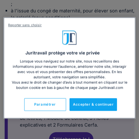
;
à l'issue du congé de maternité, pour élever son enfant,
le salarié (sous conditions).
Reporter sans choisir
Juritravail protège votre vie privée
Lorsque vous naviguez sur notre site, nous recueillons des
Vous envisagez de conclure une rupture
informations pour mesurer l’audience, améliorer notre site, interagir
conventionnelle ?
avec vous et vous présenter des offres personnalisées. En les
autorisant, votre navigation sera simplifiée.
Vous avez le droit de changer d’avis à tout moment en cliquant sur le
Faites le point sur vos droits, la procédure et
bouton cookie en bas à gauche de chaque page Juritravail.com
les obligations de l'employeur : découvrez
notre dossier !
Paramétrer
Accepter & continuer
Inclus
:
54 questions essentielles, 2 Modèles
de lettres, 1 Modèle de contrat, 5 Fiches
explicatives et 2 Formulaires Cerfa.