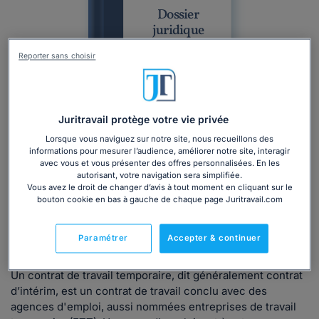
Dossier
juridique
Reporter sans choisir
Juritravail protège votre vie privée
Lorsque vous naviguez sur notre site, nous recueillons des
informations pour mesurer l’audience, améliorer notre site, interagir
Dossier
Professionnel
Droit du travail
Recrutement
avec vous et vous présenter des offres personnalisées. En les
autorisant, votre navigation sera simplifiée.
Contrats de Travail
Intérim
Formalités liées à l'embauche
Vous avez le droit de changer d’avis à tout moment en cliquant sur le
bouton cookie en bas à gauche de chaque page Juritravail.com
Tout savoir sur l'embauche en intérim :
contrat, formalités, obligations et rupture...
Paramétrer
Accepter & continuer
Rédigé par Roukiatou Diong, mis à jour le 15/09/2025
Un contrat de travail temporaire, dit généralement contrat
d’intérim, est un contrat de travail conclu avec des
agences d'emploi, aussi nommées entreprises de travail