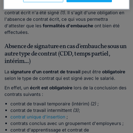
l'embauche
(DPAE) ou de l'accusé de réception, si aucun
contrat écrit n'a été signé
(1)
. Il s'agit d'une obligation en
l'absence de contrat écrit, ce qui vous permettra
d'attester que les
formalités d'embauche
ont bien été
effectuées.
Absence de signature en cas d'embauche sous un
autre type de contrat (CDD, temps partiel,
intérim...)
La
signature d'un contrat de travail
peut être
obligatoire
selon le type de contrat qui est signé avec le salarié.
En effet, un
écrit est obligatoire
lors de la conclusion des
contrats suivants :
contrat de travail temporaire (intérim)
(2)
;
contrat de travail intermittent
(3)
;
contrat unique d'insertion
;
contrats conclus avec un groupement d'employeurs ;
contrat d'apprentissage et contrat de