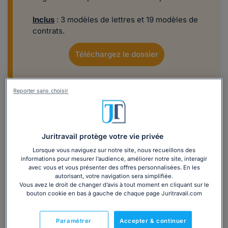
Inclus
: 3 modèles de lettres et 19 modèles de
contrats.
Téléchargez le dossier
Reporter sans choisir
Étape 1 : je vérifie si la signature d'un contrat
de travail est obligatoire
Absence de signature en cas d'embauche en CDI
Juritravail protège votre vie privée
à temps plein
Lorsque vous naviguez sur notre site, nous recueillons des
informations pour mesurer l’audience, améliorer notre site, interagir
Il n'est
pas nécessaire qu'un contrat soit signé
lorsque
avec vous et vous présenter des offres personnalisées. En les
vous embauchez un salarié en
CDI à temps plein
, à moins
autorisant, votre navigation sera simplifiée.
Vous avez le droit de changer d’avis à tout moment en cliquant sur le
que la convention collective applicable au sein de votre
bouton cookie en bas à gauche de chaque page Juritravail.com
entreprise ne l'impose.
Toutefois, pensez à fournir au salarié embauché en CDI,
Paramétrer
Accepter & continuer
une copie de la
déclaration préalable à