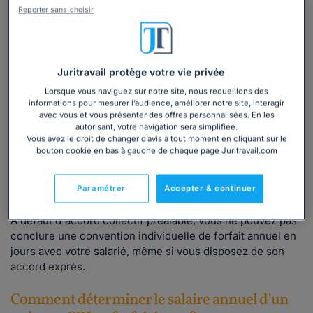
les
catégories de salariés
susceptibles de conclure un
Reporter sans choisir
tel "forfait jours" ;
la
période de référence
du forfait
(année civile ou autre
période de 12 mois consécutifs) ;
Juritravail protège votre vie privée
le
nombre de jours travaillés
dans l'année, fixé par
l'accord collectif, ne pouvant excéder
218 jours
;
Lorsque vous naviguez sur notre site, nous recueillons des
informations pour mesurer l’audience, améliorer notre site, interagir
les
caractéristiques principales
de ces conventions
avec vous et vous présenter des offres personnalisées. En les
autorisant, votre navigation sera simplifiée.
(comme les modalités de décompte des journées ou
Vous avez le droit de changer d’avis à tout moment en cliquant sur le
demi-journées travaillées, etc.) ;
bouton cookie en bas à gauche de chaque page Juritravail.com
les conditions de prise en compte, pour la
rémunération des salariés
, des
absences
ainsi que des
Paramétrer
Accepter & continuer
arrivées et départs en cours de période.
À défaut d'accord collectif préalable, vous ne pouvez pas
conclure une convention individuelle de forfait annuel en
jours avec votre salarié, même si vous disposez de son
accord exprès.
Comment déterminer le salaire annuel d'un