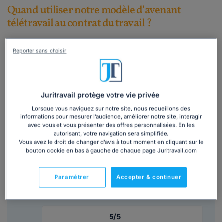
Quand utiliser notre modèle d'avenant
télétravail au contrat du travail ?
Vous êtes employeur et souhaitez mettre en place le
Reporter sans choisir
télétravail pour un ou plusieurs salarié(s) déterminé(s).
Ce modèle d'avenant au contrat de travail vous aide à
matérialiser votre accord avec le(s) salarié(s) concerné(s).
Juritravail protège votre vie privée
Lire la suite
Lorsque vous naviguez sur notre site, nous recueillons des
informations pour mesurer l’audience, améliorer notre site, interagir
avec vous et vous présenter des offres personnalisées. En les
autorisant, votre navigation sera simplifiée.
Ce
modèle de contrat
est inclus dans le
Vous avez le droit de changer d’avis à tout moment en cliquant sur le
bouton cookie en bas à gauche de chaque page Juritravail.com
dossier :
Paramétrer
Accepter & continuer
Gestion du télétravail : les clés pour garantir
une organisation efficace
5/5