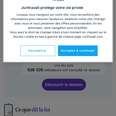
Lire la suite
Juritravail protège votre vie privée
Lorsque vous naviguez sur notre site, nous recueillons des
informations pour mesurer l’audience, améliorer notre site, interagir
Ce
modèle de lettre
est inclus dans le
avec vous et vous présenter des offres personnalisées. En les
autorisant, votre navigation sera simplifiée.
dossier :
Vous avez le droit de changer d’avis à tout moment en cliquant sur le
bouton cookie en bas à gauche de chaque page Juritravail.com
Temps partiel thérapeutique : vos droits,
salaire et procédure complète
Paramétrer
Accepter & continuer
4/5
Lire les avis
528 326
utilisateurs ont consulté ce dossier
Découvrir
le dossier
Ce que
dit la loi