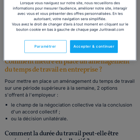
Lorsque vous naviguez sur notre site, nous recueillons des
remplacé par le régime actuel d'aménagement du temps
informations pour mesurer l’audience, améliorer notre site, interagir
de travail, unique et simplifié. S'il n'est plus possible de
avec vous et vous présenter des offres personnalisées. En les
conclure des accords collectifs de modulation depuis le
autorisant, votre navigation sera simplifiée.
Vous avez le droit de changer d’avis à tout moment en cliquant sur le
22 août 2008 (date d'entrée en vigueur de la loi), ceux
bouton cookie en bas à gauche de chaque page Juritravail.com
conclus avant cette date restent en vigueur sous
certaines conditions. Nous ne traitons pas de cet ancien
dispositif au sein de cet article.
Paramétrer
Accepter & continuer
Comment mettre en place un aménagement
du temps de travail en entreprise ?
Pour mettre en place un aménagement du temps de travail
sur une période supérieure à la semaine, 2 options
s'offrent à l'employeur :
le champ de la négociation collective via la conclusion
d'un accord collectif ;
ou la décision unilatérale.
Comment la durée du travail peut-elle être