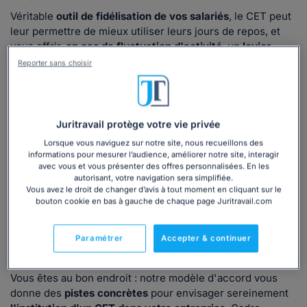
Véritable
outil de fidélisation de vos salariés
, le CET peut
leur permettre de mieux utiliser leurs jours de repos, et
vous offrir,
en cas de fluctuation d'activité
, un
levier
d'ajustement
non négligeable.
Reporter sans choisir
Ce dispositif ne peut être mis en place que par un
accord
d'entreprise ou d'établissement ou, à défaut, par une
convention ou un accord de branche
(article L3151-1 du
Juritravail protège votre vie privée
Code du travail).
Lorsque vous naviguez sur notre site, nous recueillons des
Besoin d'informations complémentaires ? Suivez le guide !
informations pour mesurer l’audience, améliorer notre site, interagir
avec vous et vous présenter des offres personnalisées. En les
Notre modèle d'accord pour une mise en place
autorisant, votre navigation sera simplifiée.
Vous avez le droit de changer d’avis à tout moment en cliquant sur le
conforme
bouton cookie en bas à gauche de chaque page Juritravail.com
Vous avez décidé de mettre en place un CET dans votre
Paramétrer
Accepter & continuer
entreprise, mais vous ne savez pas sur quelle
base de
travail
commencer à réfléchir ?
Vous êtes au bon endroit : notre modèle d'accord vous
donne des
pistes concrètes
pour envisager sereinement