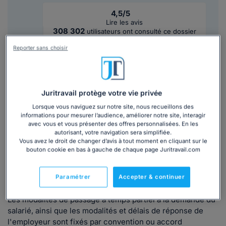
4,5/5
Lire les avis
308 302
utilisateurs ont consulté ce dossier
Reporter sans choisir
Découvrir
le dossier
Juritravail protège votre vie privée
Ce que
dit la loi
Lorsque vous naviguez sur notre site, nous recueillons des
informations pour mesurer l’audience, améliorer notre site, interagir
avec vous et vous présenter des offres personnalisées. En les
autorisant, votre navigation sera simplifiée.
Les salariés peuvent demander à l'employeur de passer
Vous avez le droit de changer d’avis à tout moment en cliquant sur le
d’un temps plein à un temps partiel.
bouton cookie en bas à gauche de chaque page Juritravail.com
Les salariés à temps plein bénéficient d’ailleurs d’une
priorité pour occuper un emploi à temps partiel s’ils en
Paramétrer
Accepter & continuer
font la demande
(article L3123-3 du Code du travail)
.
Les modalités de passage à temps partiel à la demande du
salarié, ainsi que les modalités et délais de réponse de
l'employeur sont fixés par convention ou accord