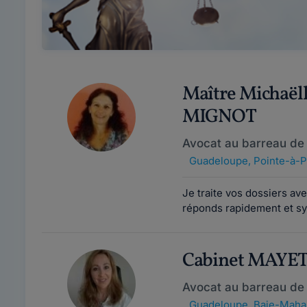
Maître Michaë
MIGNOT
Avocat au barreau de
Guadeloupe
,
Pointe-à-Pi
Je traite vos dossiers av
réponds rapidement et sy
Cabinet MAYE
Avocat au barreau de
Guadeloupe
,
Baie-Mahau