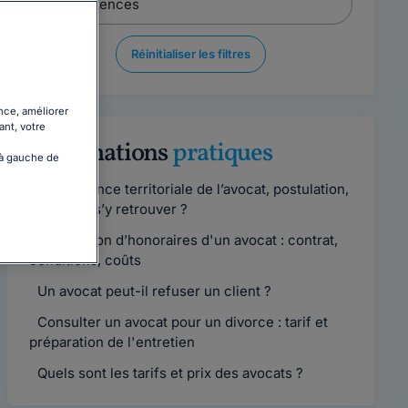
Réinitialiser les filtres
nce, améliorer
ant, votre
Informations
pratiques
 à gauche de
Compétence territoriale de l’avocat, postulation,
comment s’y retrouver ?
Convention d’honoraires d'un avocat : contrat,
conditions, coûts
Un avocat peut-il refuser un client ?
Consulter un avocat pour un divorce : tarif et
préparation de l'entretien
Quels sont les tarifs et prix des avocats ?