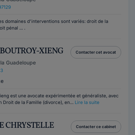
97129
es domaines d'interventions sont variés: droit de la
it pénal ... .
a BOUTROY-XIENG
Contacter cet avocat
 la Guadeloupe
23
ce
ieng est une avocate expérimentée et généraliste, avec
Droit de la Famille (divorce), en...
Lire la suite
RE CHRYSTELLE
Contacter ce cabinet