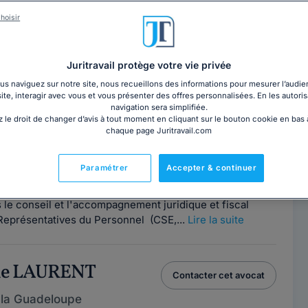
tent près de chez vous. 44 avocats présents dans notre
us conseiller. En cabinet près de chez vous (Guadeloupe)
hoisir
sez le meilleur accompagnement pour défendre vos
Juritravail protège votre vie privée
s naviguez sur notre site, nous recueillons des informations pour mesurer l’audie
N LAMOTHE
site, interagir avec vous et vous présenter des offres personnalisées. En les autoris
Contacter ce cabinet
navigation sera simplifiée.
 le droit de changer d’avis à tout moment en cliquant sur le bouton cookie en bas
 la Guadeloupe
chaque page Juritravail.com
tre, 97110
Paramétrer
Accepter & continuer
ce
le conseil et l'accompagnement juridique et fiscal
 Représentatives du Personnel (CSE,...
Lire la suite
lle LAURENT
Contacter cet avocat
 la Guadeloupe