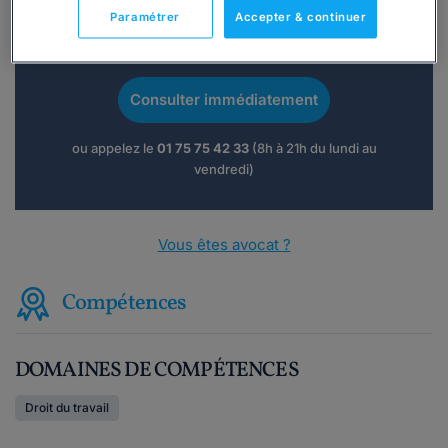
Paramétrer
Accepter & continuer
Vous souhaitez une consultation par
téléphone ?
Consulter immédiatement
ou appelez le
01 75 75 42 33
(8h à 21h du lundi au
vendredi)
Vous êtes avocat ?
Compétences
DOMAINES DE COMPÉTENCES
Droit du travail