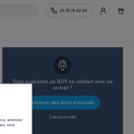
01 75 75 42 33
Vous souhaitez un RDV en cabinet avec un
avocat ?
Recevoir des devis d'avocats
3 devis en 48h
nce, améliorer
ant, votre