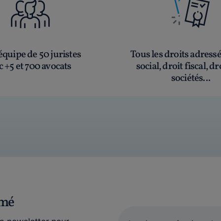
quipe de 50 juristes
Tous les droits adress
c +5 et 700 avocats
social, droit fiscal, dr
sociétés...
rmé