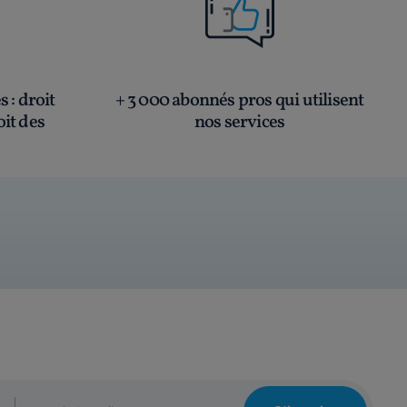
és
: droit
+ 3 000 abonnés pros qui utilisent
oit des
nos services