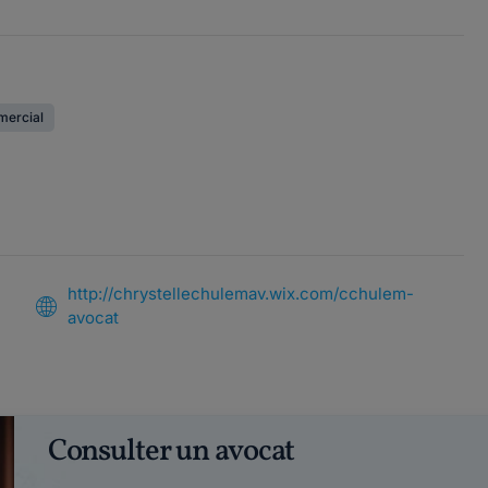
mercial
http://chrystellechulemav.wix.com/cchulem-
avocat
Consulter un avocat