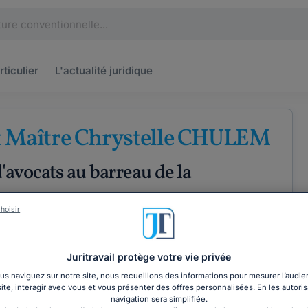
rticulier
L'actualité
juridique
t Maître Chrystelle CHULEM
'avocats au barreau de la
upe
hoisir
Droit des entreprises
Droit commercial
Juritravail protège votre vie privée
ÉTENCES
COORDONNÉES
s naviguez sur notre site, nous recueillons des informations pour mesurer l’audie
site, interagir avec vous et vous présenter des offres personnalisées. En les autoris
navigation sera simplifiée.