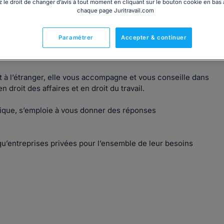
 le droit de changer d’avis à tout moment en cliquant sur le bouton cookie en bas
chaque page Juritravail.com
Paramétrer
Accepter & continuer
deloupe,Saint Martin & Saint Barthélémy.
t à l’étranger, elle vous accompagne et vous conseille dans
 droit des affaires et en droit du travail.
ique, s’emploie à vous donner des réponses
qu’entreprises privées pour l’ensemble de leur besoins