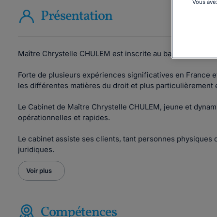
Vous avez
Présentation
Maître Chrystelle CHULEM est inscrite au barreau de Gua
Forte de plusieurs expérie
nces significatives en France e
les différentes matières du droit et plus particulièrement en
Le Cabinet de Maître Chrystelle CHULEM, jeune et dynam
opérationnelles et rapides.
Le cabinet assiste ses clients, tant personnes physiques 
juridiques.
Voir plus
Compétences