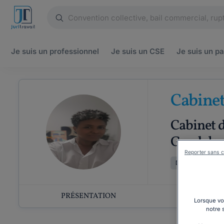
Je suis un
professionnel
Je suis un
CSE
Je suis un
pa
Cabine
Cabinet d
Guadelo
Reporter sans c
Droit du travail
PRÉSENTATION
COMP
Lorsque vou
notre 