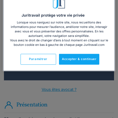
Juritravail protège votre vie privée
Lorsque vous naviguez sur notre site, nous recueillons des
informations pour mesurer l’audience, améliorer notre site, interagir
avec vous et vous présenter des offres personnalisées. En les
Vous souhaitez une consultation par
autorisant, votre navigation sera simplifiée.
téléphone ?
Vous avez le droit de changer d’avis à tout moment en cliquant sur le
bouton cookie en bas à gauche de chaque page Juritravail.com
Consulter immédiatement
Paramétrer
Accepter & continuer
ou appelez le
01 75 75 42 33
(8h à 21h du lundi au
vendredi)
Vous êtes avocat ?
Présentation