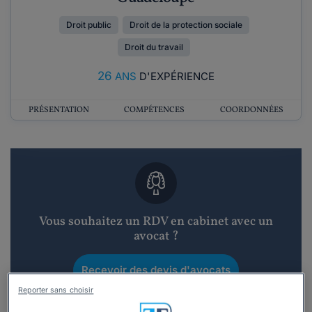
Droit public
Droit de la protection sociale
Droit du travail
26
ANS
D'EXPÉRIENCE
PRÉSENTATION
COMPÉTENCES
COORDONNÉES
Vous souhaitez un RDV en cabinet avec un
avocat ?
Recevoir des devis d'avocats
Reporter sans choisir
3 devis en 48h