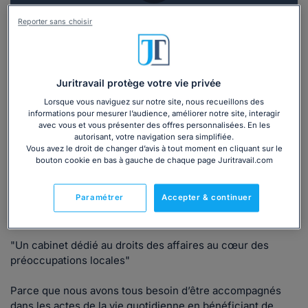
Vous souhaitez une consultation par
Reporter sans choisir
téléphone ?
Consulter immédiatement
Juritravail protège votre vie privée
ou appelez le
01 75 75 42 33
(8h à 21h du lundi au
Lorsque vous naviguez sur notre site, nous recueillons des
informations pour mesurer l’audience, améliorer notre site, interagir
vendredi)
avec vous et vous présenter des offres personnalisées. En les
autorisant, votre navigation sera simplifiée.
Vous avez le droit de changer d’avis à tout moment en cliquant sur le
bouton cookie en bas à gauche de chaque page Juritravail.com
Vous êtes avocat ?
Paramétrer
Accepter & continuer
Présentation
"Un cabinet dédié au droits des affaires au cœur des
préoccupations locales"
Parce que nous avons tous besoin d’être accompagnés
dans les actes de la vie quotidienne en bénéficiant de