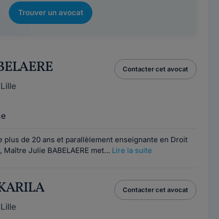
Trouver un avocat
BABELAERE
Contacter cet avocat
ille
ce
 plus de 20 ans et parallèlement enseignante en Droit
e 1, Maître Julie BABELAERE met...
Lire la suite
e KARILA
Contacter cet avocat
ille