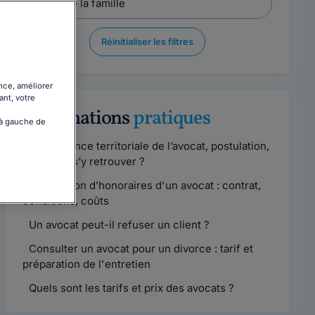
Réinitialiser les filtres
nce, améliorer
ant, votre
Informations
pratiques
 à gauche de
Compétence territoriale de l’avocat, postulation,
comment s’y retrouver ?
Convention d’honoraires d'un avocat : contrat,
conditions, coûts
Un avocat peut-il refuser un client ?
Consulter un avocat pour un divorce : tarif et
préparation de l'entretien
Quels sont les tarifs et prix des avocats ?