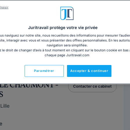
rd OKITADJONGA
Contacter cet avocat
hoisir
ille
Juritravail protège votre vie privée
s naviguez sur notre site, nous recueillons des informations pour mesurer l’audie
site, interagir avec vous et vous présenter des offres personnalisées. En les autoris
e
navigation sera simplifiée.
 le droit de changer d’avis à tout moment en cliquant sur le bouton cookie en bas
chaque page Juritravail.com
 années, Maître OKITADJONGA vous conseille, vous
e cause avec fermeté à Lille. Réactif et...
Lire la suite
Paramétrer
Accepter & continuer
ALE CHAUMONT -
Contacter ce cabinet
S
ille
e