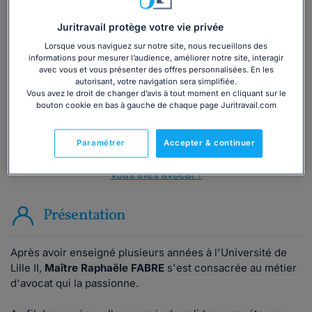
Vous souhaitez une consultation par
Juritravail protège votre vie privée
téléphone ?
Lorsque vous naviguez sur notre site, nous recueillons des
informations pour mesurer l’audience, améliorer notre site, interagir
avec vous et vous présenter des offres personnalisées. En les
Consulter immédiatement
autorisant, votre navigation sera simplifiée.
Vous avez le droit de changer d’avis à tout moment en cliquant sur le
bouton cookie en bas à gauche de chaque page Juritravail.com
ou appelez le
01 75 75 42 33
(8h à 21h du lundi au
vendredi)
Paramétrer
Accepter & continuer
Vous êtes avocat ?
Présentation
Après avoir enseigné plusieurs années à l'Université de
Lille II,
Maître Raphaële FABRE
s'est consacrée au métier
d'avocat qui la passionne.