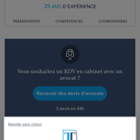
25
ANS
D'EXPÉRIENCE
PRÉSENTATION
COMPÉTENCES
COORDONNÉES
Vous souhaitez un RDV en cabinet avec un
avocat ?
Recevoir des devis d'avocats
3 devis en 48h
Reporter sans choisir