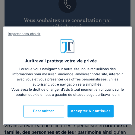
Vous souhaitez une consultation par
téléphone ?
Reporter sans choisir
Consulter immédiatement
ou appelez le
01 75 75 42 33
(8h à 21h du lundi au
Juritravail protège votre vie privée
vendredi)
Lorsque vous naviguez sur notre site, nous recueillons des
informations pour mesurer l’audience, améliorer notre site, interagir
avec vous et vous présenter des offres personnalisées. En les
Vous êtes avocat ?
autorisant, votre navigation sera simplifiée.
Vous avez le droit de changer d’avis à tout moment en cliquant sur le
bouton cookie en bas à gauche de chaque page Juritravail.com
Présentation
Paramétrer
Accepter & continuer
Maître Brigitte KARILA
exerce son métier d'avocat depuis
29 ans au Barreau de Lille et est spécialiste en
droit de la
famille, des personnes et de leur patrimoine
ainsi qu'en