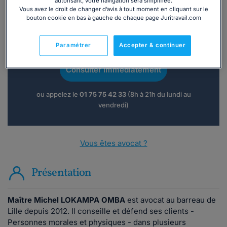
autorisant, votre navigation sera simplifiée.
Vous avez le droit de changer d’avis à tout moment en cliquant sur le
bouton cookie en bas à gauche de chaque page Juritravail.com
Vous souhaitez une consultation par
téléphone ?
Paramétrer
Accepter & continuer
Consulter immédiatement
ou appelez le
01 75 75 42 33
(8h à 21h du lundi au
vendredi)
Vous êtes avocat ?
Présentation
Maître Michel LOKAMPA OMBA
est avocat au barreau de
Lille depuis 2012. Il conseille et défend ses clients -
Personnes morales et physiques - dans plusieurs