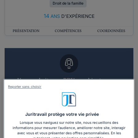
Droit de la famille
14
ANS
D'EXPÉRIENCE
PRÉSENTATION
COMPÉTENCES
COORDONNÉES
Vous souhaitez un RDV en cabinet avec un
avocat ?
Reporter sans choisir
Recevoir des devis d'avocats
Juritravail protège votre vie privée
3 devis en 48h
Lorsque vous naviguez sur notre site, nous recueillons des
informations pour mesurer l’audience, améliorer notre site, interagir
avec vous et vous présenter des offres personnalisées. En les