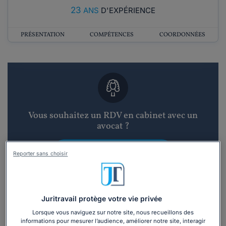
23
ANS
D'EXPÉRIENCE
PRÉSENTATION
COMPÉTENCES
COORDONNÉES
Vous souhaitez un RDV en cabinet avec un
avocat ?
Recevoir des devis d'avocats
Reporter sans choisir
3 devis en 48h
Juritravail protège votre vie privée
Lorsque vous naviguez sur notre site, nous recueillons des
informations pour mesurer l’audience, améliorer notre site, interagir