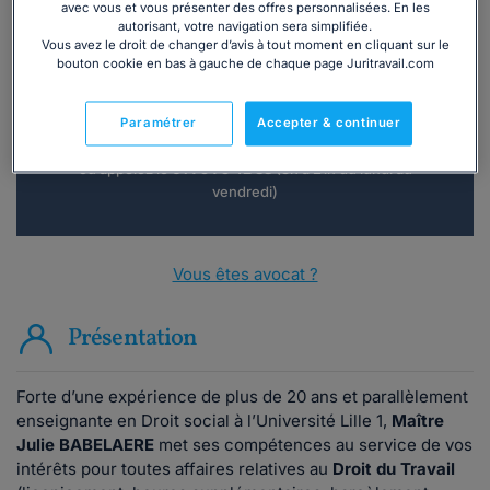
avec vous et vous présenter des offres personnalisées. En les
autorisant, votre navigation sera simplifiée.
Vous souhaitez une consultation par
Vous avez le droit de changer d’avis à tout moment en cliquant sur le
téléphone ?
bouton cookie en bas à gauche de chaque page Juritravail.com
Consulter immédiatement
Paramétrer
Accepter & continuer
ou appelez le
01 75 75 42 33
(8h à 21h du lundi au
vendredi)
Vous êtes avocat ?
Présentation
Forte d’une expérience de plus de 20 ans et parallèlement
enseignante en Droit social à l’Université Lille 1,
Maître
Julie BABELAERE
met ses compétences au service de vos
intérêts pour toutes affaires relatives au
Droit du Travail