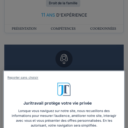
Droit de la famille
11
ANS
D'EXPÉRIENCE
PRÉSENTATION
COMPÉTENCES
COORDONNÉES
Vous souhaitez un RDV en cabinet avec un
Reporter sans choisir
avocat ?
Recevoir des devis d'avocats
Juritravail protège votre vie privée
3 devis en 48h
Lorsque vous naviguez sur notre site, nous recueillons des
informations pour mesurer l’audience, améliorer notre site, interagir
avec vous et vous présenter des offres personnalisées. En les
autorisant, votre navigation sera simplifiée.