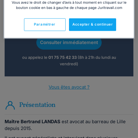
Vous avez le droit de changer d’avis à tout moment en cliquant sur le
bouton cookie en bas à gauche de chaque page Juritravail.com
Vous souhaitez une consultation par
Paramétrer
Accepter & continuer
téléphone ?
Consulter immédiatement
ou appelez le
01 75 75 42 33
(8h à 21h du lundi au
vendredi)
Vous êtes avocat ?
Présentation
Maître Bertrand LANDAS
est avocat au barreau de Lille
depuis 2015.