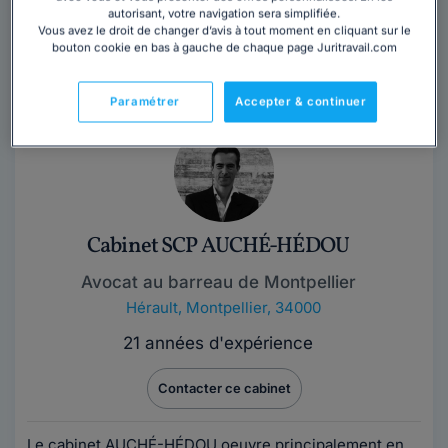
autorisant, votre navigation sera simplifiée.
Maître Ouiçal MOUFADIL est avocate au barreau de
Vous avez le droit de changer d’avis à tout moment en cliquant sur le
Montpellier depuis 2016 et a intégré l’équipe de droit
bouton cookie en bas à gauche de chaque page Juritravail.com
des affaires du cabinet AMMA...
Lire la suite
Paramétrer
Accepter & continuer
Cabinet SCP AUCHÉ-HÉDOU
Avocat au barreau de Montpellier
Hérault
,
Montpellier, 34000
21 années d'expérience
Contacter ce cabinet
Le cabinet AUCHÉ-HÉDOU oeuvre principalement en