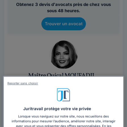
Obtenez 3 devis d'avocats près de chez vous
sous 48 heures.
Trouver un avocat
Maître Ouiçal MOUFADIL
Reporter sans choisir
Avocat au barreau de Montpellier
Hérault
,
Montpellier, 34000
10 années d'expérience
Juritravail protège votre vie privée
Contacter cet avocat
Lorsque vous naviguez sur notre site, nous recueillons des
informations pour mesurer l’audience, améliorer notre site, interagir
avec vous et vous présenter des offres personnalisées. En les