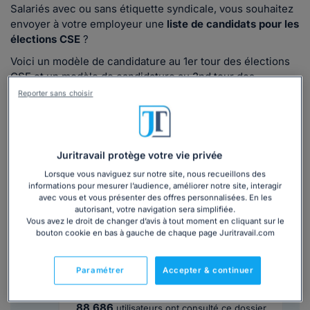
Salariés avec ou sans étiquette syndicale, vous souhaitez
envoyer à votre employeur une
liste de candidats pour les
élections CSE
?
Voici un modèle de candidature au 1er tour des élections
CSE et un modèle de candidature au 2nd tour des
élections CSE.
Reporter sans choisir
Lire la suite
Juritravail protège votre vie privée
Lorsque vous naviguez sur notre site, nous recueillons des
Ce
modèle de lettre
est inclus dans le
informations pour mesurer l’audience, améliorer notre site, interagir
dossier :
avec vous et vous présenter des offres personnalisées. En les
autorisant, votre navigation sera simplifiée.
Vous avez le droit de changer d’avis à tout moment en cliquant sur le
bouton cookie en bas à gauche de chaque page Juritravail.com
Procédure d'élections CSE : faire respecter
le processus électoral
Paramétrer
Accepter & continuer
4,5/5
Lire les avis
88 686
utilisateurs ont consulté ce dossier