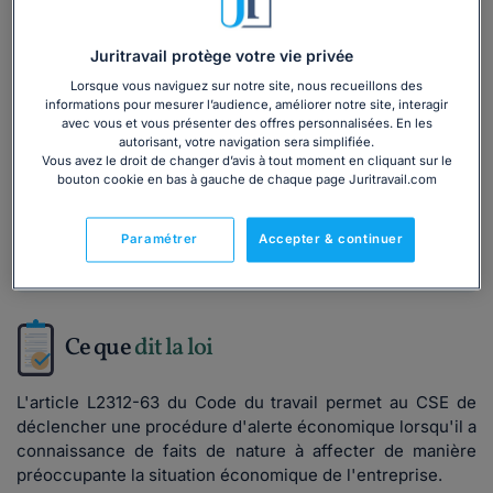
dossier :
Juritravail protège votre vie privée
Le droit d'alerte du CSE : tout savoir sur la
procédure
Lorsque vous naviguez sur notre site, nous recueillons des
informations pour mesurer l’audience, améliorer notre site, interagir
avec vous et vous présenter des offres personnalisées. En les
5/5
autorisant, votre navigation sera simplifiée.
Lire les avis
Vous avez le droit de changer d’avis à tout moment en cliquant sur le
16 336
utilisateurs ont consulté ce dossier
bouton cookie en bas à gauche de chaque page Juritravail.com
Découvrir
le dossier
Paramétrer
Accepter & continuer
Ce que
dit la loi
L'article L2312-63 du Code du travail permet au CSE de
déclencher une procédure d'alerte économique lorsqu'il a
connaissance de faits de nature à affecter de manière
préoccupante la situation économique de l'entreprise.