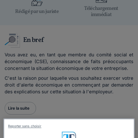
Téléchargement
Rédigé par un juriste
immédiat
En bref
Vous avez eu, en tant que membre du comité social et
économique (CSE), connaissance de faits préoccupants
concernant la situation économique de votre entreprise.
C'est la raison pour laquelle vous souhaitez exercer votre
droit d'alerte économique en commençant par demander
des explications sur cette situation à l'employeur.
Lire la suite
Reporter sans choisir
Ce
modèle de lettre
est inclus dans le