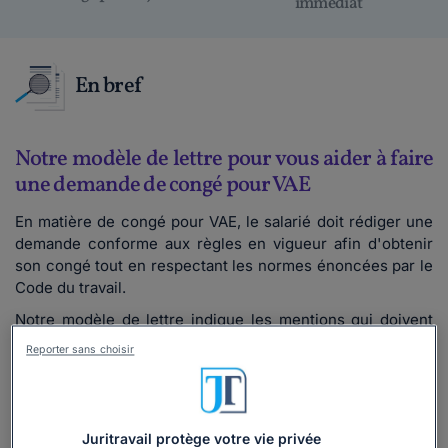
immédiat
En bref
Notre modèle de lettre pour vous aider à faire
une demande de congé pour VAE
En matière de congé pour VAE, le salarié doit rédiger une
demande conforme aux règles en vigueur afin d'obtenir
son congé tout en respectant les normes énoncées par le
Code du travail.
Notre modèle de lettre indique les mentions qui doivent
obligatoirement figurer dans la demande adressée à
Reporter sans choisir
l'employeur et précise les détails de notification à
respecter, lesquels varient en fonction de la durée et des
modalités de réalisation de la VAE.
Juritravail protège votre vie privée