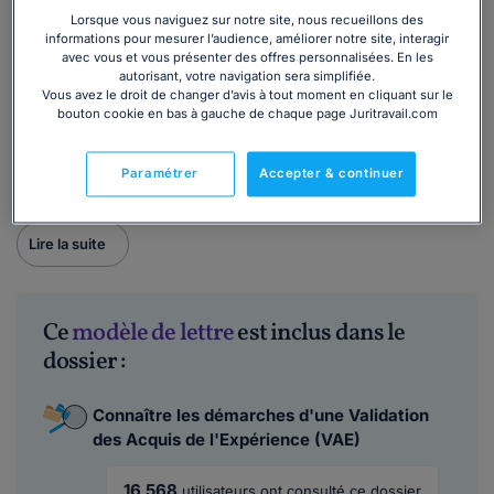
Quand utiliser notre modèle de lettre de
Lorsque vous naviguez sur notre site, nous recueillons des
demande de congé pour VAE ?
informations pour mesurer l’audience, améliorer notre site, interagir
avec vous et vous présenter des offres personnalisées. En les
Vous pouvez recourir à ce modèle dès lors que vous
autorisant, votre navigation sera simplifiée.
Vous avez le droit de changer d’avis à tout moment en cliquant sur le
engagez une démarche de VAE pendant votre temps de
bouton cookie en bas à gauche de chaque page Juritravail.com
travail et, que vous souhaitez bénéficier du congé
spécifique prévu.
Paramétrer
Accepter & continuer
Lire la suite
Ce
modèle de lettre
est inclus dans le
dossier :
Connaître les démarches d'une Validation
des Acquis de l'Expérience (VAE)
16 568
utilisateurs ont consulté ce dossier