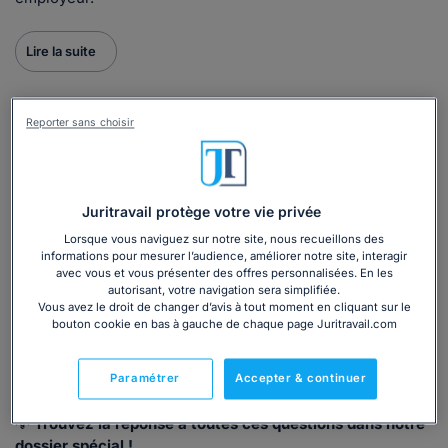
Lire la suite
Reporter sans choisir
Dans quel cas utiliser ce dossier ?
Que vous envisagiez de changer de secteur d'activité
Juritravail protège votre vie privée
sans avoir la qualification requise, que vous soyez
Lorsque vous naviguez sur notre site, nous recueillons des
demandeur d'emploi ou en quête de promotion
informations pour mesurer l’audience, améliorer notre site, interagir
professionnelle, la VAE peut être le levier qu'il vous faut.
avec vous et vous présenter des offres personnalisées. En les
autorisant, votre navigation sera simplifiée.
Qu'est-ce que la VAE ? Quelles sont les étapes de la
Vous avez le droit de changer d’avis à tout moment en cliquant sur le
démarche ? Combien de temps dure une VAE ? Existe-t-il
bouton cookie en bas à gauche de chaque page Juritravail.com
une limite d'âge ? Votre employeur peut-il vous refuser ou
vous imposer un report du congé pour VAE ? Comment
Paramétrer
Accepter & continuer
financer la démarche, quelle peut être la prise en charge ?
💡
Trouvez la réponse à toutes ces questions dans notre
dossier spécial !