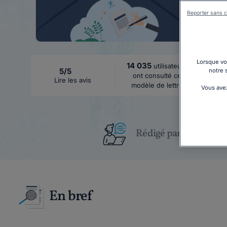
Reporter sans c
Lorsque vou
14 035
utilisateurs
5/5
notre 
ont consulté ce
Lire les avis
modèle de lettre
Vous avez
Rédigé par un juriste
En bref