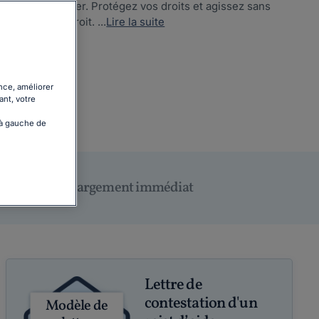
 de votre dossier. Protégez vos droits et agissez sans
le vous avez droit. ...
Lire la suite
nce, améliorer
ant, votre
 à gauche de
Téléchargement immédiat
Lettre de
contestation d'un
Modèle de