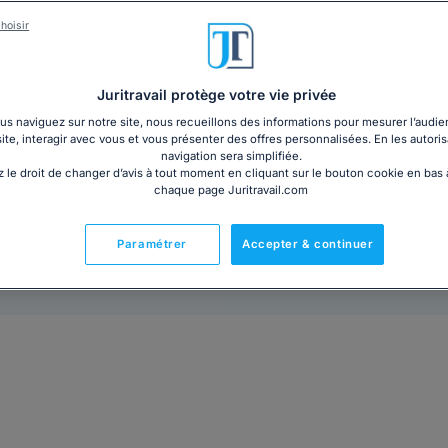
claire et structurée, pour obtenir un réexamen rapide
hoisir
délai pour bénéficier de l’aide juridictionnelle à laquel
Gratuit
Télécharger
Juritravail protège votre vie privée
s naviguez sur notre site, nous recueillons des informations pour mesurer l’audie
site, interagir avec vous et vous présenter des offres personnalisées. En les autoris
navigation sera simplifiée.
 le droit de changer d’avis à tout moment en cliquant sur le bouton cookie en bas
chaque page Juritravail.com
Paramétrer
Accepter & continuer
Prêt à l'emploi