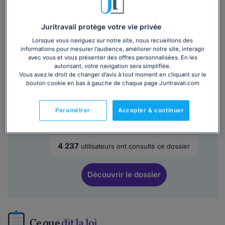
Victime de violences conjugales : comment
Juritravail protège votre vie privée
s’en sortir ?
Lorsque vous naviguez sur notre site, nous recueillons des
informations pour mesurer l’audience, améliorer notre site, interagir
18 369
utilisateurs ont consulté ce dossier
avec vous et vous présenter des offres personnalisées. En les
autorisant, votre navigation sera simplifiée.
Vous avez le droit de changer d’avis à tout moment en cliquant sur le
Découvrir
le dossier
bouton cookie en bas à gauche de chaque page Juritravail.com
Paramétrer
Accepter & continuer
Aide aux victimes et justiciables
4 237
utilisateurs ont consulté ce dossier
Découvrir
le dossier
Ce que
dit la loi