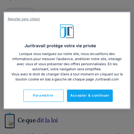
Lire la suite
Reporter sans choisir
Ce
modèle de lettre
est inclus dans le
dossier :
Juritravail protège votre vie privée
Lorsque vous naviguez sur notre site, nous recueillons des
informations pour mesurer l’audience, améliorer notre site, interagir
Contester une décision de l'administration
avec vous et vous présenter des offres personnalisées. En les
autorisant, votre navigation sera simplifiée.
10 110
utilisateurs ont consulté ce dossier
Vous avez le droit de changer d’avis à tout moment en cliquant sur le
bouton cookie en bas à gauche de chaque page Juritravail.com
Découvrir
le dossier
Paramétrer
Accepter & continuer
Ce que
dit la loi