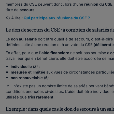
membres du CSE peuvent donc, lors d'une
réunion du CSE
titre de
secours
.
👓 À lire :
Qui participe aux réunions du CSE ?
Le don de secours du CSE : à combien de salariés de 
Le
don au salarié
doit être qualifié de secours, c'est-à-dire 
définies suite à une réunion et à un vote du CSE (
délibérati
En effet, pour que l'
aide financière
ne soit pas soumise à
co
travailleur qui en bénéficiera, elle doit être accordée de ma
individuelle
(3)
;
mesurée
et
limitée
aux vues de circonstances particulièr
non renouvelable
(5)
.
📌 Il n'existe pas un nombre limite de salariés pouvant béné
conditions énoncées ci-dessus. L'aide doit être individuelle 
utilisée que
très rarement
.
Exemple : dans quels cas le don de secours à un sala