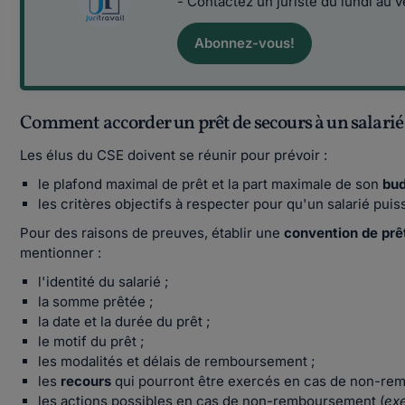
- Contactez un juriste du lundi au 
Abonnez-vous!
Comment accorder un prêt de secours à un salarié 
Les élus du CSE doivent se réunir pour prévoir :
le plafond maximal de prêt et la part maximale de son
bu
les critères objectifs à respecter pour qu'un salarié pui
Pour des raisons de preuves, établir une
convention de prê
mentionner :
l'identité du salarié ;
la somme prêtée ;
la date et la durée du prêt ;
le motif du prêt ;
les modalités et délais de remboursement ;
les
recours
qui pourront être exercés en cas de non-re
les actions possibles en cas de non-remboursement (
exe