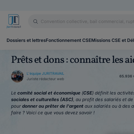
Dossiers et lettres
Fonctionnement CSE
Missions CSE et Dé
Prêts et dons : connaître les 
L'équipe JURITRAVAIL
65.936 v
Juriste rédacteur web
Le
comité social et économique
(
CSE
) définit les activi
sociales et culturelles (ASC)
, au profit des salariés et d
pour
donner ou prêter de l'argent
aux salariés ou à des a
faire ? Voici ce que vous devez savoir !