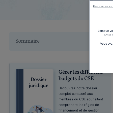
Reporter sans c
Lorsque vou
notre 
Sommaire
Vous avez
Gérer les différents
budgets du CSE
Dossier
juridique
Découvrez notre dossier
complet consacré aux
membres du CSE souhaitant
comprendre les règles de
financement et de gestion