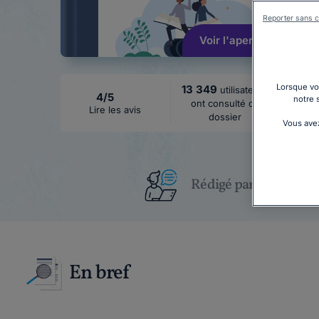
Reporter sans c
Voir l'aperçu
Lorsque vou
13 349
utilisateurs
4/5
notre 
ont consulté ce
Lire les avis
dossier
Vous avez
Rédigé par un juriste
En bref