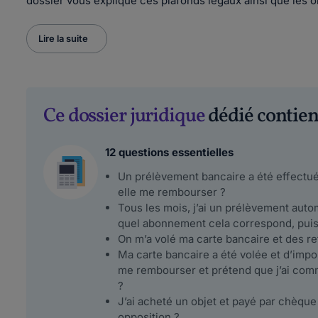
dossier vous explique ces plafonds légaux ainsi que les o
Lire la suite
Ce dossier juridique
dédié contient
12 questions essentielles
Un prélèvement bancaire a été effectué
elle me rembourser ?
Tous les mois, j’ai un prélèvement auto
quel abonnement cela correspond, puis-
On m’a volé ma carte bancaire et des r
Ma carte bancaire a été volée et d’impo
me rembourser et prétend que j’ai comm
?
J’ai acheté un objet et payé par chèque 
opposition ?