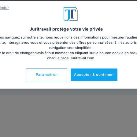
Découvrez comment agir et réagir face à un litige ave
explique vos droits, les démarches à suivre, les rec
hoisir
pour agir efficacement face à votre banque...
Lire la 
Juritravail protège votre vie privée
12€ TTC
Ajouter au panier
s naviguez sur notre site, nous recueillons des informations pour mesurer l’audie
site, interagir avec vous et vous présenter des offres personnalisées. En les autoris
navigation sera simplifiée.
 le droit de changer d’avis à tout moment en cliquant sur le bouton cookie en bas
chaque page Juritravail.com
Paramétrer
Accepter & continuer
Prêt à l'emploi