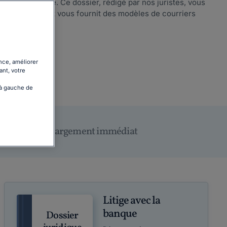
c votre banque. Ce dossier, rédigé par nos juristes, vous
ours possibles et vous fournit des modèles de courriers
suite
nce, améliorer
ant, votre
 à gauche de
Téléchargement immédiat
Litige avec la
banque
Dossier