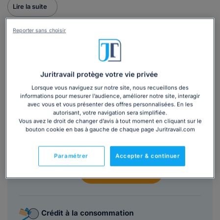
Lire la suite
Reporter sans choisir
Ce
modèle de lettre
est inclus dans
plusieurs dossiers :
Juritravail protège votre vie privée
Entreprises en difficulté : quels dispositifs
Lorsque vous naviguez sur notre site, nous recueillons des
d'aide et de prévention pouvez-vous
informations pour mesurer l’audience, améliorer notre site, interagir
actionner ?
avec vous et vous présenter des offres personnalisées. En les
autorisant, votre navigation sera simplifiée.
Vous avez le droit de changer d’avis à tout moment en cliquant sur le
5/5
bouton cookie en bas à gauche de chaque page Juritravail.com
Lire les avis
43 961
utilisateurs ont consulté ce dossier
Paramétrer
Accepter & continuer
Découvrir
le dossier
Crédit à la consommation