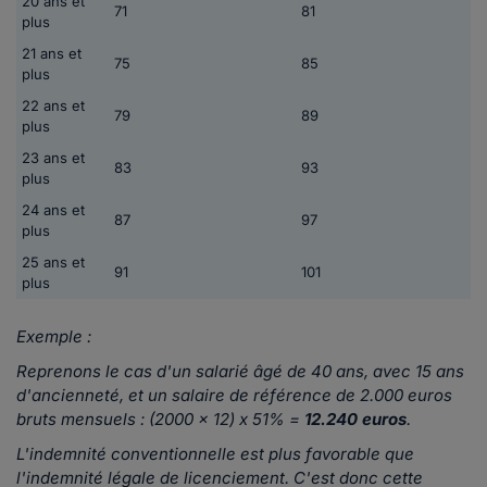
20 ans et
71
81
plus
21 ans et
75
85
plus
22 ans et
79
89
plus
23 ans et
83
93
plus
24 ans et
87
97
plus
25 ans et
91
101
plus
Exemple :
Reprenons le cas d'un salarié âgé de 40 ans, avec 15 ans
d'ancienneté, et un salaire de référence de 2.000 euros
bruts mensuels :
(2000 x 12) x 51% =
12.240 euros
.
L'indemnité conventionnelle est plus favorable que
l'indemnité légale de licenciement. C'est donc cette