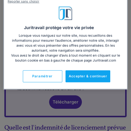
Reporter sans choisir
légalement, c'est elle qui doit qui être appliquée car
considérée comme plus favorable au salarié.
Juritravail protège votre vie privée
Lorsque vous naviguez sur notre site, nous recueillons des
informations pour mesurer l’audience, améliorer notre site, interagir
avec vous et vous présenter des offres personnalisées. En les
autorisant, votre navigation sera simplifiée.
Vous avez le droit de changer d’avis à tout moment en cliquant sur le
Téléchargez la convention collective
bouton cookie en bas à gauche de chaque page Juritravail.com
Télécom au format PDF ou papier
Découvrez tous les avantages de la
Paramétrer
Accepter & continuer
convention collective nationale des
télécommunications en un clic !
Télécharger
Quelle est l'indemnité de licenciement prévue