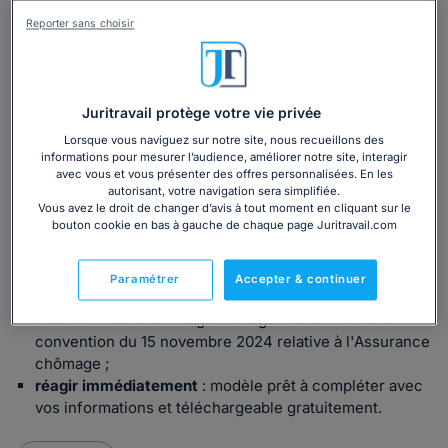
Reporter sans choisir
Quand utiliser notre modèle de lettre ?
Notre modèle de
lettre de demande d’avance sur les
indemnités chômage
vous permet de formuler une
Juritravail protège votre vie privée
demande claire et conforme aux règles afin d’obtenir un
Lorsque vous naviguez sur notre site, nous recueillons des
versement anticipé.
informations pour mesurer l’audience, améliorer notre site, interagir
avec vous et vous présenter des offres personnalisées. En les
Rédigé par notre juriste expert en droit du travail, ce
autorisant, votre navigation sera simplifiée.
modèle gratuit vous permet de :
Vous avez le droit de changer d’avis à tout moment en cliquant sur le
bouton cookie en bas à gauche de chaque page Juritravail.com
formuler une demande claire et conforme
: les
mentions exactes attendues par France Travail pour
traiter votre demande rapidement ;
Paramétrer
Accepter & continuer
vous appuyer sur le bon cadre légal
: référence aux
articles 24 et 32 du Règlement général annexé à la
convention du 15 novembre 2024 relative à l'Assurance
chômage ;
réagir immédiatement
: modèle prêt à compléter avec
vos informations et téléchargeable gratuitement.