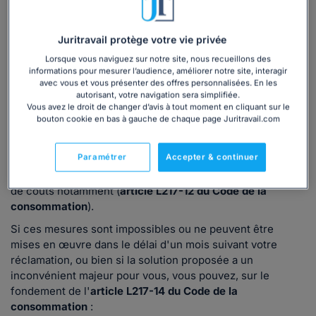
Ce que
dit la loi
Juritravail protège votre vie privée
En plus de la garantie commerciale offerte par le vendeur
et de la garantie légale des vices cachés, vous pouvez
Lorsque vous naviguez sur notre site, nous recueillons des
informations pour mesurer l’audience, améliorer notre site, interagir
invoquer la garantie légale de conformité au titre des
avec vous et vous présenter des offres personnalisées. En les
articles L217-3 et suivants du Code de la
autorisant, votre navigation sera simplifiée.
consommation
.
Vous avez le droit de changer d’avis à tout moment en cliquant sur le
bouton cookie en bas à gauche de chaque page Juritravail.com
Elle est obligatoire pour les vendeurs professionnels. Elle
vous permet de demander la réparation ou le
Paramétrer
Accepter & continuer
remplacement du bien dans un premier temps. Mais c'est
le vendeur qui choisit la solution la plus adaptée en termes
de coûts notamment (
article L217-12 du Code de la
consommation
).
Si ces mesures sont impossibles ou ne peuvent être
mises en œuvre dans le délai d'un mois suivant votre
réclamation, ou bien si la solution proposée a un
inconvénient majeur pour vous, vous pouvez, sur le
fondement de l'
article L217-14 du Code de la
consommation
: