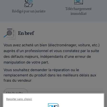
Téléchargement
Rédigé par un juriste
immédiat
En bref
Vous avez acheté un bien (électroménager, voiture, etc.)
auprès d'un professionnel et vous constatez par la suite
des défauts majeurs, indépendants d'une erreur de
manipulation de votre part.
Vous souhaitez demander la réparation ou le
remplacement du produit dans les meilleurs délais aux
frais du vendeur
Lire la suite
Reporter sans choisir