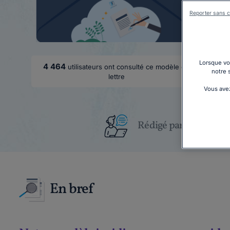
Reporter sans c
Lorsque vou
4 464
utilisateurs ont consulté ce modèle de
notre 
lettre
Vous avez
Rédigé par un juriste
En bref