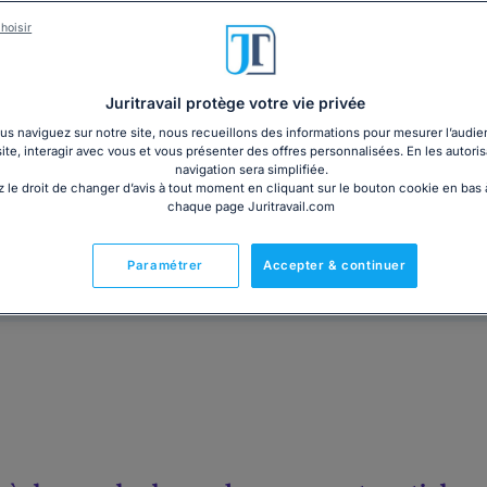
Le véhicule que vous venez d’acheter ne fonctionne 
confié vous informe qu’il a subi un accident et que l
hoisir
Vous ignoriez que ce véhicule avait été accidenté. V
tenu de garantir les vices caché ...
Lire la suite
Juritravail protège votre vie privée
s naviguez sur notre site, nous recueillons des informations pour mesurer l’audie
Gratuit
Télécharger
site, interagir avec vous et vous présenter des offres personnalisées. En les autoris
navigation sera simplifiée.
 le droit de changer d’avis à tout moment en cliquant sur le bouton cookie en bas
chaque page Juritravail.com
Prêt à l'emploi
Paramétrer
Accepter & continuer