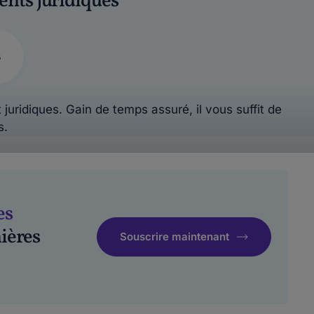
ents juridiques
s
 juridiques. Gain de temps assuré, il vous suffit de
s.
es
ières
Souscrire maintenant