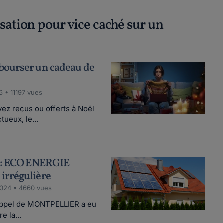
sation pour vice caché sur un
ourser un cadeau de
6 • 11197 vues
ez reçus ou offerts à Noël
ueux, le...
 : ECO ENERGIE
irrégulière
2024 • 4660 vues
d'appel de MONTPELLIER a eu
e la...