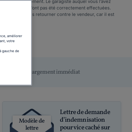
pas convenablement. Le garagiste auquel vous l’avez
es réparations n’ont pas été correctement effectuées.
ous pouvez vous retourner contre le vendeur, car il est
nce, améliorer
ant, votre
 à gauche de
Téléchargement immédiat
Lettre de demande
d’indemnisation
Modèle de
pour vice caché sur
lettre