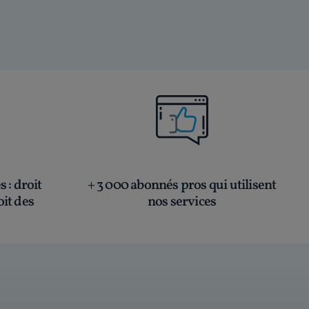
és
: droit
+ 3 000 abonnés pros qui utilisent
oit des
nos services