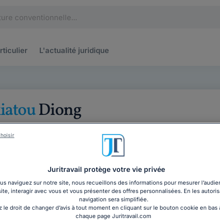
rticulier
L'actualité
juridique
iatou
Diong
e
hoisir
helle
ritravail depuis 2022
Juritravail protège votre vie privée
iplôme : Master 2 Droit de l'entreprise
s naviguez sur notre site, nous recueillons des informations pour mesurer l’audie
’obtention du diplôme : 2023
site, interagir avec vous et vous présenter des offres personnalisées. En les autoris
navigation sera simplifiée.
tulaire d'un Master 2 Droit de l'entreprise à l'
Université de l
 le droit de changer d’avis à tout moment en cliquant sur le bouton cookie en bas
2, j’exerce en tant que juriste en information juridique chez J
chaque page Juritravail.com