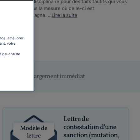
tation à titre disciplinaire pour des faits fautifs qui vous
le sanction, dans la mesure où celle-ci est
tre vous accompagne. ...
Lire la suite
nce, améliorer
ant, votre
 à gauche de
Téléchargement immédiat
Lettre de
contestation d'une
Modèle de
sanction (mutation,
lettre