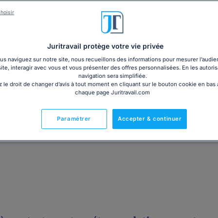
Vous avez fait l'objet d'une rétrogradation ou d'une mu
sont reprochés. Vous êtes en droit de refuser une tel
hoisir
disproportionnée ou injustifiée. Notre modèle de let
Juritravail protège votre vie privée
3,60€ TTC
Ajouter au panier
s naviguez sur notre site, nous recueillons des informations pour mesurer l’audie
site, interagir avec vous et vous présenter des offres personnalisées. En les autoris
navigation sera simplifiée.
 le droit de changer d’avis à tout moment en cliquant sur le bouton cookie en bas
chaque page Juritravail.com
Prêt à l'emploi
Paramétrer
Accepter & continuer