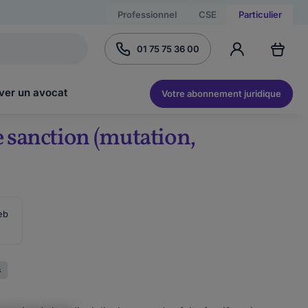
Professionnel
CSE
Particulier
01 75 75 36 00
ver un avocat
Votre abonnement juridique
e sanction (mutation,
eb
s