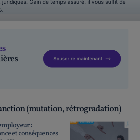
 juridiques. Gain de temps assuré, il vous suffit de
s.
es
ières
Souscrire maintenant
sanction (mutation, rétrogradation)
'employeur :
ance et conséquences