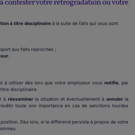
à contester votre rétrogradation ou votre
tion
à titre disciplinaire
à la suite de faits qui vous sont
pport aux faits reprochés ;
teur
.
est à utiliser dès lors que votre employeur vous
notifie
, par
itre disciplinaire.
ur à
réexaminer
la situation et éventuellement à
annuler
la
t revêtir toute son importance en cas de sanctions lourdes
osition. Dès lors, si le différend persiste à propos de votre
d'hommes.