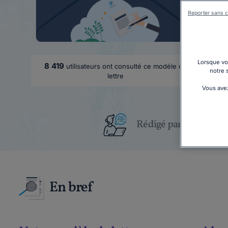
Reporter sans c
Lorsque vou
8 419
utilisateurs ont consulté ce modèle de
notre 
lettre
Vous avez
Rédigé par un juriste
En bref