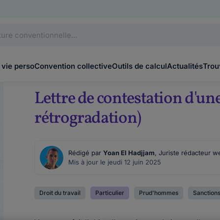
 vie perso
Convention collective
Outils de calcul
Actualités
Trou
Lettre de contestation d'un
rétrogradation)
Rédigé par
Yoan El Hadjjam
, Juriste rédacteur w
Mis à jour le jeudi 12 juin 2025
Droit du travail
Particulier
Prud'hommes
Sanction