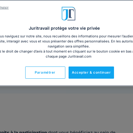
Vous êtes salarié d'une entreprise dans laquelle vous 
événement (mariage, rupture du contrat de travail, dé
hoisir
vous souhaitez demander le déblocage anticipé de vo
la suite
Juritravail protège votre vie privée
s naviguez sur notre site, nous recueillons des informations pour mesurer l’audie
4,80€ TTC
Ajouter au panier
site, interagir avec vous et vous présenter des offres personnalisées. En les autoris
navigation sera simplifiée.
 le droit de changer d’avis à tout moment en cliquant sur le bouton cookie en bas
chaque page Juritravail.com
Paramétrer
Accepter & continuer
Prêt à l'emploi
oits à la participation
dont vous bénéficiez au sein de