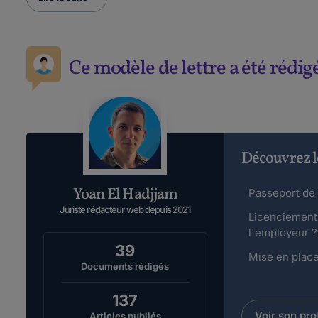
Ce modèle de lettre a été rédig
Découvrez l
Yoan El Hadjjam
Passeport de 
Juriste rédacteur web depuis 2021
Licenciement 
l'employeur ?
39
Mise en place 
Documents rédigés
137
Voir son prof
Articles publiés