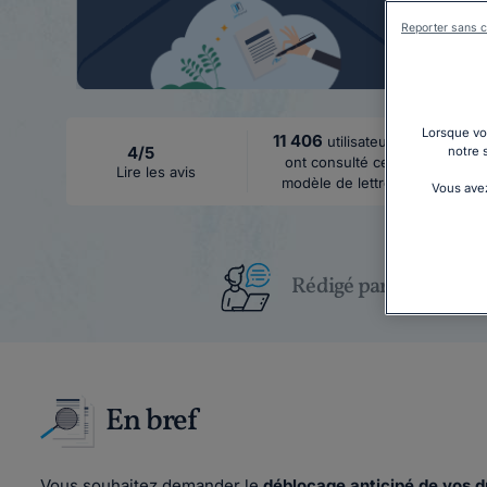
Reporter sans c
Lorsque vou
11 406
utilisateurs
4/5
notre 
ont consulté ce
Lire les avis
modèle de lettre
Vous avez
Rédigé par un juriste
En bref
Vous souhaitez demander le
déblocage anticipé de vos dr