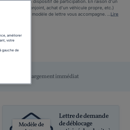
avez droit à un dispositif de participation. En raison d'un
cès de votre conjoint, achat d'un véhicule propre, etc.)
s droits. Notre modèle de lettre vous accompagne. ...
Lire
nce, améliorer
ant, votre
 à gauche de
Téléchargement immédiat
Lettre de demande
de déblocage
Modèle de