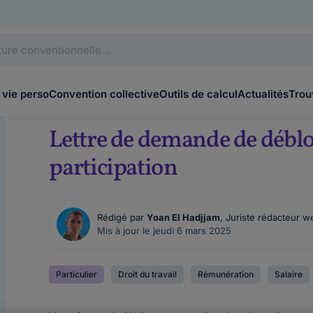
 vie perso
Convention collective
Outils de calcul
Actualités
Trou
Lettre de demande de débloc
participation
Rédigé par
Yoan El Hadjjam
, Juriste rédacteur w
Mis à jour le jeudi 6 mars 2025
Particulier
Droit du travail
Rémunération
Salaire