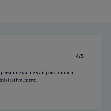
4/5
a personne qui ne s ait pas comment
inistrative .merci