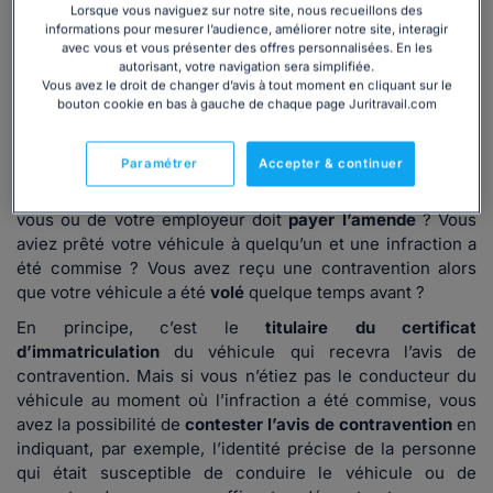
public.
Lorsque vous naviguez sur notre site, nous recueillons des
informations pour mesurer l’audience, améliorer notre site, interagir
avec vous et vous présenter des offres personnalisées. En les
autorisant, votre navigation sera simplifiée.
Contester une infraction dont vous n'êtes pas
Vous avez le droit de changer d’avis à tout moment en cliquant sur le
bouton cookie en bas à gauche de chaque page Juritravail.com
l'auteur
Paramétrer
Accepter & continuer
Vous êtes salarié, vous conduisiez votre
véhicule de
fonction
lors de l’infraction et vous vous demandez qui de
vous ou de votre employeur doit
payer l’amende
? Vous
aviez prêté votre véhicule à quelqu’un et une infraction a
été commise ? Vous avez reçu une contravention alors
que votre véhicule a été
volé
quelque temps avant ?
En principe, c’est le
titulaire du certificat
d’immatriculation
du véhicule qui recevra l’avis de
contravention. Mais si vous n’étiez pas le conducteur du
véhicule au moment où l’infraction a été commise, vous
avez la possibilité de
contester l’avis de contravention
en
indiquant, par exemple, l’identité précise de la personne
qui était susceptible de conduire le véhicule ou de