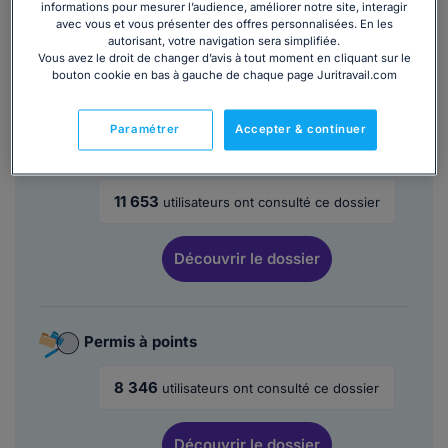
Lire la suite
informations pour mesurer l’audience, améliorer notre site, interagir
avec vous et vous présenter des offres personnalisées. En les
autorisant, votre navigation sera simplifiée.
Vous avez le droit de changer d’avis à tout moment en cliquant sur le
Ce
modèle de lettre
est inclus dans
bouton cookie en bas à gauche de chaque page Juritravail.com
plusieurs dossiers :
Paramétrer
Accepter & continuer
Recours en cas de conflit avec l’auto-école
11 653
utilisateurs ont consulté ce dossier
Découvrir
le dossier
Permis à points
8 346
utilisateurs ont consulté ce dossier
Découvrir
le dossier