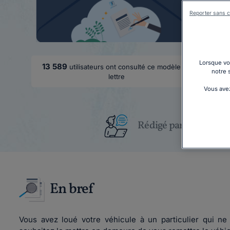
Reporter sans c
Lorsque vou
13 589
utilisateurs ont consulté ce modèle de
notre 
lettre
Vous avez
Rédigé par un juriste
En bref
Vous avez loué votre véhicule à un particulier qui ne 