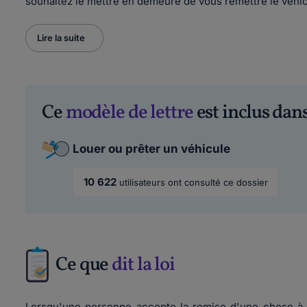
souhaitez le mettre en demeure de vous remettre le véhicu
Lire la suite
Ce
modèle de lettre
est inclus dans
Louer ou prêter un véhicule
10 622
utilisateurs ont consulté ce dossier
Ce que
dit la loi
Lorsqu'une personne accepte la remise d'une chose à ch