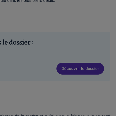
le dans les plus brefs délais.
 le dossier :
Découvrir
le dossier
arge de la rendre et qu'elle ne le fait pas, elle se rend