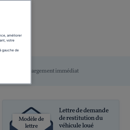
nce, améliorer
ant, votre
 à gauche de
Téléchargement immédiat
Lettre de demande
de restitution du
Modèle de
véhicule loué
lettre