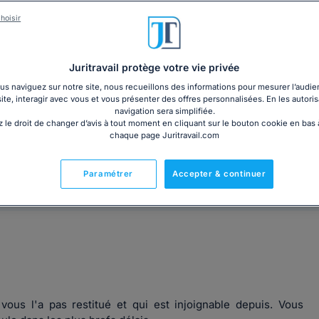
hoisir
Gratuit
Télécharger
Juritravail protège votre vie privée
s naviguez sur notre site, nous recueillons des informations pour mesurer l’audie
site, interagir avec vous et vous présenter des offres personnalisées. En les autoris
navigation sera simplifiée.
 le droit de changer d’avis à tout moment en cliquant sur le bouton cookie en bas
chaque page Juritravail.com
Prêt à l'emploi
Paramétrer
Accepter & continuer
vous l'a pas restitué et qui est injoignable depuis. Vous