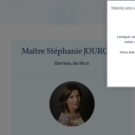
Reporter sans c
Lorsque vou
notre 
Maître Stéphanie JOURQUIN
Vous avez
Barreau de Nice