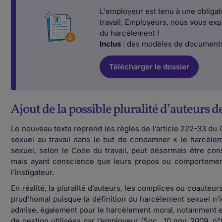
L'employeur est tenu à une obligati
travail. Employeurs, nous vous ex
du harcèlement !
Inclus
: des modèles de documents
Télécharger le dossier
Ajout de la possible pluralité d’auteurs 
Le nouveau texte reprend les règles de l’article 222-33 du
sexuel au travail dans le but de condamner « le harcèle
sexuel, selon le Code du travail, peut désormais être cons
mais ayant conscience que leurs propos ou comportements
l’instigateur.
En réalité, la pluralité d’auteurs, les complices ou coauteu
prud’homal puisque la définition du harcèlement sexuel n’ide
admise, également pour le harcèlement moral, notamment e
de gestion utilisées par l’employeur (Soc., 10 nov. 2009, n°