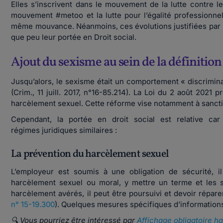
Elles s’inscrivent dans le mouvement de la lutte contre l
mouvement #metoo et la lutte pour l’égalité professionne
même mouvance. Néanmoins, ces évolutions justifiées par 
que peu leur portée en Droit social.
Ajout du sexisme au sein de la définitio
Jusqu’alors, le sexisme était un comportement « discrim
(Crim., 11 juill. 2017, n°16-85.214). La Loi du 2 août 202
harcèlement sexuel. Cette réforme vise notamment à sanction
Cependant, la portée en droit social est relative ca
régimes juridiques similaires :
La prévention du harcèlement sexuel
L’employeur est soumis à une obligation de sécurité, 
harcèlement sexuel ou moral, y mettre un terme et les s
harcèlement avérés, il peut être poursuivi et devoir réparer
n° 15-19.300
). Quelques mesures spécifiques d’information
🔍 Vous pourriez être intéressé par
Affichage obligatoire ha