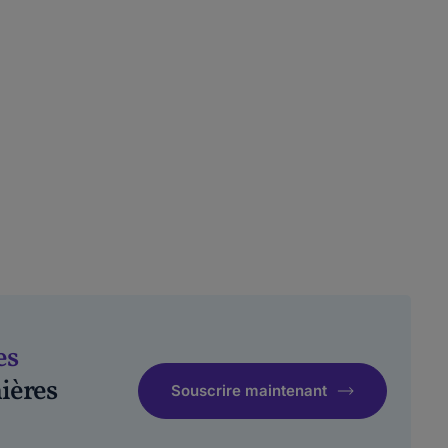
es
ières
Souscrire maintenant