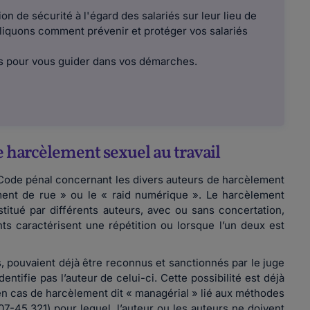
on de sécurité à l'égard des salariés sur leur lieu de
pliquons comment prévenir et protéger vos salariés
 pour vous guider dans vos démarches.
de harcèlement sexuel au travail
 Code pénal concernant les divers auteurs de harcèlement
ment de rue » ou le « raid numérique ». Le harcèlement
titué par différents auteurs, avec ou sans concertation,
 caractérisent une répétition ou lorsque l’un deux est
rs, pouvaient déjà être reconnus et sanctionnés par le juge
ntifie pas l’auteur de celui-ci. Cette possibilité est déjà
n cas de harcèlement dit « managérial » lié aux méthodes
07-45.321) pour lequel, l’auteur ou les auteurs ne doivent