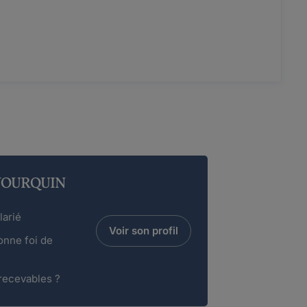
e JOURQUIN
larié
Voir son profil
onne foi de
recevables ?