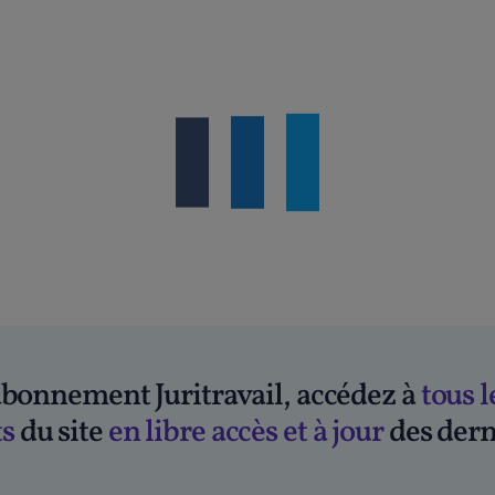
'abonnement Juritravail, accédez à
tous l
s
du site
en libre accès et à jour
des dern